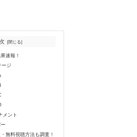
次
結果速報！
テージ
A
B
C
D
ナメント
バー
定・無料視聴方法も調査！