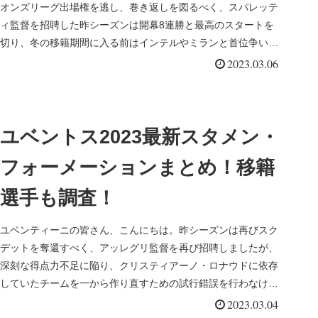
オンズリーグ出場権を逃し、巻き返しを図るべく、スパレッテ
ィ監督を招聘した昨シーズンは開幕8連勝と最高のスタートを
切り、冬の移籍期間に入る前はインテルやミランと首位争いを
繰り広げていまし...
2023.03.06
ユベントス2023最新スタメン・
フォーメーションまとめ！移籍
選手も調査！
ユベンティーニの皆さん、こんにちは。昨シーズンは再びスク
デットを奪還すべく、アッレグリ監督を再び招聘しましたが、
深刻な得点力不足に陥り、クリスティアーノ・ロナウドに依存
していたチームを一から作り直すための試行錯誤を行わなけれ
ばならず、序盤は...
2023.03.04