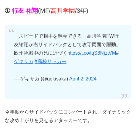
➀
行友 祐翔
(MF/
高川学園
/3年)
「スピードで相手を翻弄できる」高川学園FW行
友祐翔が右サイドバックとして攻守両面で躍動。
欧州挑戦中の兄に近づく
https://t.co/IqS8NjztVM
#
ゲキサカ
#高校サッカー
— ゲキサカ (@gekisaka)
April 2, 2024
今年度からサイドバックにコンバートされ、ダイナミック
な攻め上がりを見せるアタッカーです。