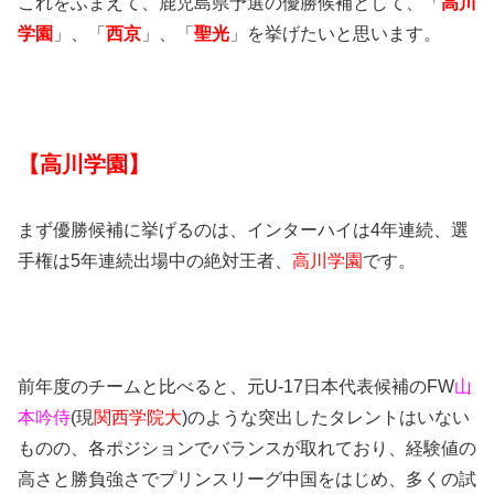
これをふまえて、鹿児島県予選の優勝候補として、「
高川
学園
」、「
西京
」、「
聖光
」を挙げたいと思います。
【高川学園】
まず優勝候補に挙げるのは、インターハイは4年連続、選
手権は5年連続出場中の絶対王者、
高川学園
です。
前年度のチームと比べると、元U-17日本代表候補のFW
山
本吟侍
(現
関西学院大
)のような突出したタレントはいない
ものの、各ポジションでバランスが取れており、経験値の
高さと勝負強さでプリンスリーグ中国をはじめ、多くの試