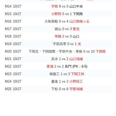
M14
10/27
宇部
8 vs 0
山口中央
M15
10/27
小野田
5 vs 1
下関商
M16
10/27
大島商船 0 vs 4
山口県桜ヶ丘
M17
10/27
徳山 0 vs 3
聖光
M18
10/27
早鞆
2 vs 0
山口
M19
10/27
宇部高専 0 vs 1
光
M20
10/27
下関北・下関国際・宇部中央・厚狭 0 vs 10
下関西
M21
10/27
高水 1 vs 2
山口鴻城
M22
10/27
豊浦
2 vs 2
長門 (PK：6-5)
M23
10/27
南陽工 1 vs 3
下関工科
M24
10/27
慶進 1 vs 2
小野田工
M25
10/27
下松 0 vs 6
宇部鴻城