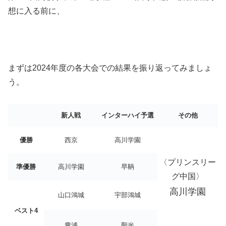
想に入る前に、
まずは2024年度の各大会での結果を振り返ってみましょ
う。
新人戦
インターハイ予選
その他
優勝
西京
高川学園
〈プリンスリー
準優勝
高川学園
早鞆
グ中国〉
高川学園
山口鴻城
宇部鴻城
ベスト4
豊浦
聖光