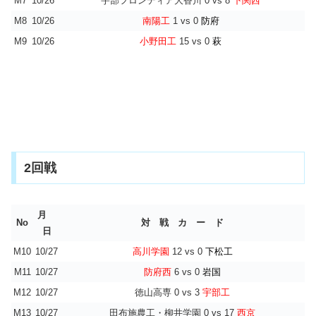
M7
10/26
宇部フロンティア大香川 0 vs 8
下関西
M8
10/26
南陽工
1 vs 0
防府
M9
10/26
小野田工
15 vs 0
萩
2回戦
月
No
対 戦 カ ー ド
日
M10
10/27
高川学園
12 vs 0
下松工
M11
10/27
防府西
6 vs 0
岩国
M12
10/27
徳山高専 0 vs 3
宇部工
M13
10/27
田布施農工・柳井学園 0 vs 17
西京