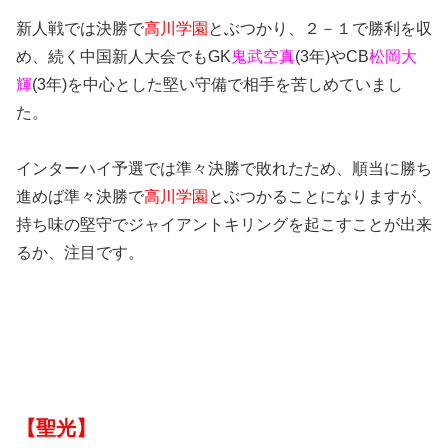
新人戦では決勝で
高川学園
とぶつかり、２－１で勝利を収
め、続く中国新人大会でもGK
鬼武空真
(3年)やCB
松岡大
輝
(3年)を中心とした堅い守備で相手を苦しめていまし
た。
インターハイ予選では準々決勝で敗れたため、順当に勝ち
進めば準々決勝で
高川学園
とぶつかることになりますが、
持ち味の堅守でジャイアントキリングを起こすことが出来
るか、注目です。
【聖光】