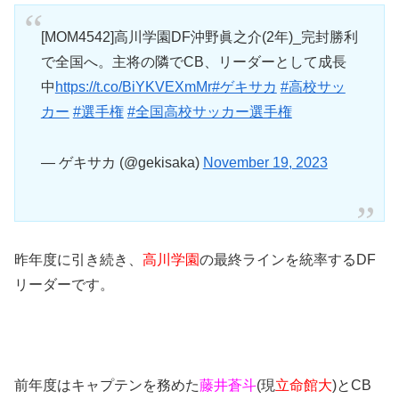
[MOM4542]高川学園DF沖野眞之介(2年)_完封勝利
で全国へ。主将の隣でCB、リーダーとして成長
中
https://t.co/BiYKVEXmMr
#ゲキサカ
#高校サッ
カー
#選手権
#全国高校サッカー選手権
— ゲキサカ (@gekisaka)
November 19, 2023
昨年度に引き続き、
高川学園
の最終ラインを統率するDF
リーダーです。
前年度はキャプテンを務めた
藤井蒼斗
(現
立命館大
)とCB