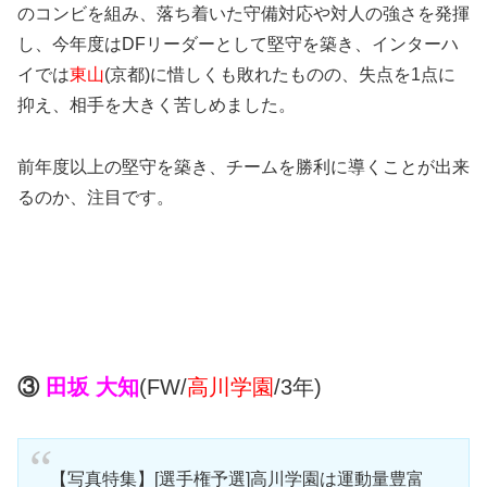
のコンビを組み、落ち着いた守備対応や対人の強さを発揮
し、今年度はDFリーダーとして堅守を築き、インターハ
イでは
東山
(京都)に惜しくも敗れたものの、失点を1点に
抑え、相手を大きく苦しめました。
前年度以上の堅守を築き、チームを勝利に導くことが出来
るのか、注目です。
③
田坂 大知
(FW/
高川学園
/3年)
【写真特集】[選手権予選]高川学園は運動量豊富