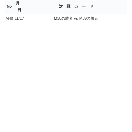
月
No
対 戦 カ ー ド
日
M40
11/17
M38の勝者 vs M39の勝者