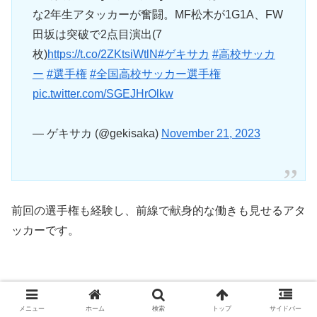
な2年生アタッカーが奮闘。MF松木が1G1A、FW
田坂は突破で2点目演出(7
枚)
https://t.co/2ZKtsiWtlN
#ゲキサカ
#高校サッカ
ー
#選手権
#全国高校サッカー選手権
pic.twitter.com/SGEJHrOlkw
— ゲキサカ (@gekisaka)
November 21, 2023
前回の選手権も経験し、前線で献身的な働きも見せるアタ
ッカーです。
メニュー
ホーム
検索
トップ
サイドバー
身長164㎝と小柄ながらも、豊富な運動量とスピードを活