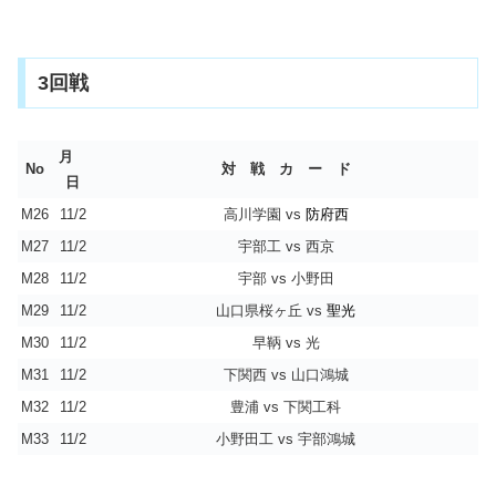
3回戦
月
No
対 戦 カ ー ド
日
M26
11/2
高川学園 vs
防府西
M27
11/2
宇部工 vs 西京
M28
11/2
宇部 vs 小野田
M29
11/2
山口県桜ヶ丘 vs
聖光
M30
11/2
早鞆 vs 光
M31
11/2
下関西 vs 山口鴻城
M32
11/2
豊浦 vs 下関工科
M33
11/2
小野田工 vs 宇部鴻城