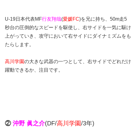
U-19日本代表MF
行友翔哉
(
愛媛FC
)を兄に持ち、50m走5
秒台の圧倒的なスピードを駆使し、右サイドを一気に駆け
上がっていき、攻守において右サイドにダイナミズムをも
たらします。
高川学園
の大きな武器の一つとして、右サイドでどれだけ
躍動できるか、注目です。
②
沖野 眞之介
(DF/
高川学園
/3年)