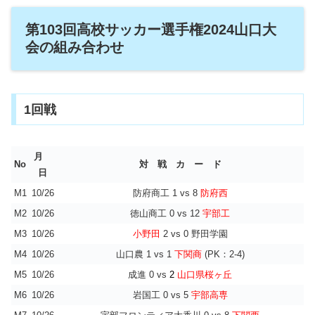
第103回高校サッカー選手権2024山口大
会の組み合わせ
1回戦
月
No
対 戦 カ ー ド
日
M1
10/26
防府商工 1 vs 8
防府西
M2
10/26
徳山商工 0 vs 12
宇部工
M3
10/26
小野田
2 vs 0 野田学園
M4
10/26
山口農 1 vs 1
下関商
(PK：2-4)
M5
10/26
成進 0 vs
2
山口県桜ヶ丘
M6
10/26
岩国工 0 vs 5
宇部高専