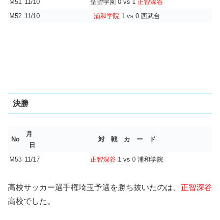
M51
11/10
聖望学園 0 vs 1
正智深谷
M52
11/10
浦和学院
1 vs 0 西武台
決勝
月
No
対 戦 カ ー ド
日
M53
11/17
正智深谷
1 vs 0 浦和学院
高校サッカー選手権埼玉予選を勝ち抜いたのは、
正智深谷
高校でした。