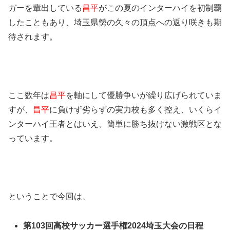
ガーを輩出している
昌平
がこの夏のインターハイを初制覇
したこともあり、埼玉県勢の久々の頂点への返り咲きも期
待されます。
ここ数年は
昌平
を軸にして優勝争いが繰り広げられていま
すが、
昌平
に負けず劣らずの実力校も多く控え、いくらイ
ンターハイ王者とはいえ、簡単に勝ち抜けない激戦区とな
っています。
ということで今回は、
第103回高校サッカー選手権2024埼玉大会の日程