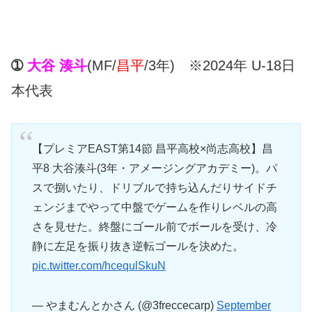
➀
大谷 湊斗
(MF/
昌平
/3年) ※2024年 U-18日
本代表
【プレミアEAST第14節 昌平高校×尚志高校】昌
平8 大谷湊斗(3年・アメージングアカデミー)。パ
スで捌いたり、ドリブルで持ち込んだりサイドチ
ェンジまでやって中盤でゲームを作りレベルの高
さを見せた。終盤にゴール前でボールを受け、冷
静に左足を振り抜き逆転ゴールを決めた。
pic.twitter.com/hcequlSkuN
— やまむんとかさん (@3freccecarp)
September