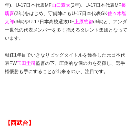
年)、U-17日本代表MF
山口豪太
(2年)、U-17日本代表MF
長
璃喜
(2年)をはじめ、守備陣にもU-17日本代表GK
佐々木智
太郎
(3年)やU-17日本高校選抜DF
上原悠都
(3年)と、アンダ
ー世代の代表メンバーを多く抱えるタレント集団となって
います。
就任1年目でいきなりビッグタイトルを獲得した元日本代
表FW
玉田圭司
監督の下、圧倒的な個の力を発揮し、選手
権優勝も手にすることが出来るのか、注目です。
【西武台】