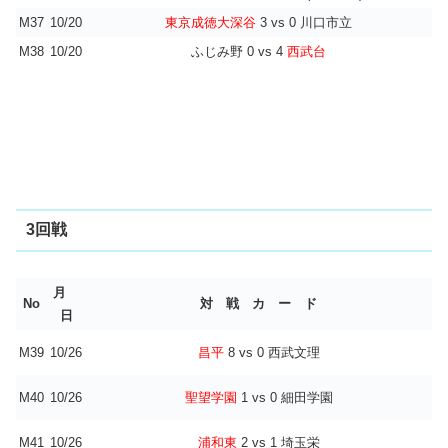
M37
10/20
東京成徳大深谷
3 vs 0 川口市立
M38
10/20
ふじみ野 0 vs 4
西武台
3回戦
月
No
対 戦 カ ー ド
日
M39
10/26
昌平
8 vs 0 西武文理
M40
10/26
聖望学園
1 vs 0 細田学園
M41
10/26
浦和東
2 vs 1 埼玉栄