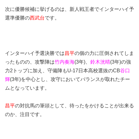
次に優勝候補に挙げるのは、新人戦王者でインターハイ予
選準優勝の
西武台
です。
インターハイ予選決勝では
昌平
の個の力に圧倒されてしま
ったものの、攻撃陣は
竹内奏海
(3年)、
鈴木洸晴
(3年)の強
力2トップに加え、守備陣もU-17日本高校選抜のCB
谷口
輝
(3年)を中心とし、攻守においてバランスが取れたチー
ムとなっています。
昌平
の対抗馬の筆頭として、待ったをかけることが出来る
のか、注目です。