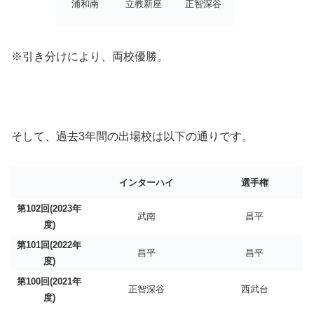
浦和南
立教新座
正智深谷
※引き分けにより、両校優勝。
そして、過去3年間の出場校は以下の通りです。
インターハイ
選手権
第102回(2023年
武南
昌平
度)
第101回(2022年
昌平
昌平
度)
第100回(2021年
正智深谷
西武台
度)