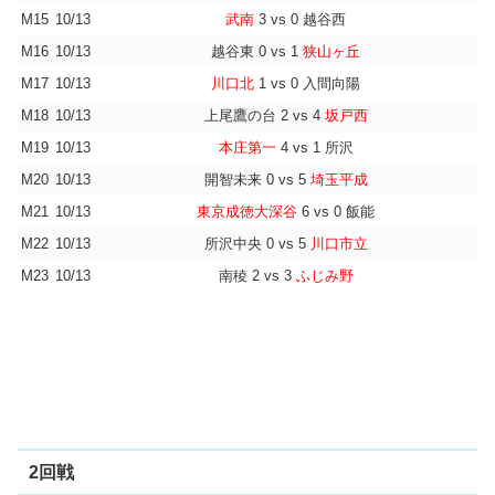
M15
10/13
武南
3 vs 0 越谷西
M16
10/13
越谷東 0 vs 1
狭山ヶ丘
M17
10/13
川口北
1 vs 0 入間向陽
M18
10/13
上尾鷹の台 2 vs 4
坂戸西
M19
10/13
本庄第一
4 vs 1 所沢
M20
10/13
開智未来 0 vs 5
埼玉平成
M21
10/13
東京成徳大深谷
6 vs 0 飯能
M22
10/13
所沢中央 0 vs 5
川口市立
M23
10/13
南稜 2 vs 3
ふじみ野
2回戦