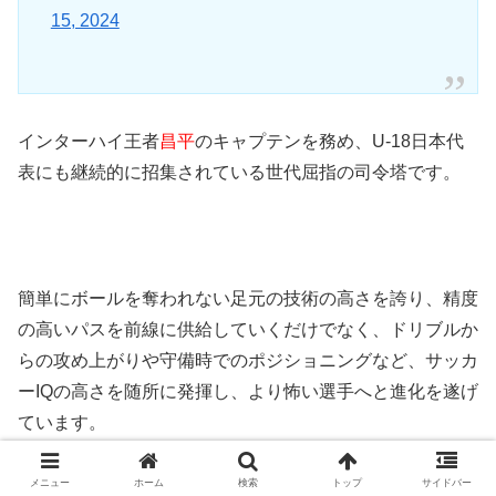
15, 2024
インターハイ王者
昌平
のキャプテンを務め、U-18日本代
表にも継続的に招集されている世代屈指の司令塔です。
簡単にボールを奪われない足元の技術の高さを誇り、精度
の高いパスを前線に供給していくだけでなく、ドリブルか
らの攻め上がりや守備時でのポジショニングなど、サッカ
ーIQの高さを随所に発揮し、より怖い選手へと進化を遂げ
ています。
「チームの心臓」として
玉田圭司
監督からの信頼も厚く、
メニュー
ホーム
検索
トップ
サイドバー