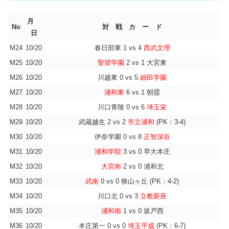
月
No
対 戦 カ ー ド
日
M24
10/20
春日部東 1 vs 4
西武文理
M25
10/20
聖望学園
2 vs 1 大宮東
M26
10/20
川越東 0 vs 5
細田学園
M27
10/20
浦和東
6 vs 1 朝霞
M28
10/20
川口青陵 0 vs 6
埼玉栄
M29
10/20
武蔵越生 2 vs 2
市立浦和
(PK：3-4)
M30
10/20
伊奈学園 0 vs 8
正智深谷
M31
10/20
浦和学院
3 vs 0 早大本庄
M32
10/20
大宮南
2 vs 0 浦和北
M33
10/20
武南
0 vs 0 狭山ヶ丘 (PK：4-2)
M34
10/20
川口北 0 vs 3
立教新座
M35
10/20
浦和南
1 vs 0 坂戸西
M36
10/20
本庄第一 0 vs 0
埼玉平成
(PK：6-7)