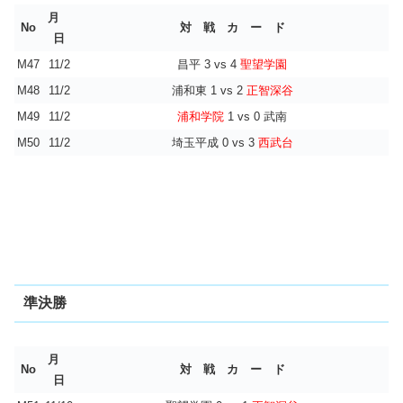
月
No
対 戦 カ ー ド
日
M47
11/2
昌平 3 vs 4
聖望学園
M48
11/2
浦和東 1 vs 2
正智深谷
M49
11/2
浦和学院
1 vs 0 武南
M50
11/2
埼玉平成 0 vs 3
西武台
準決勝
月
No
対 戦 カ ー ド
日