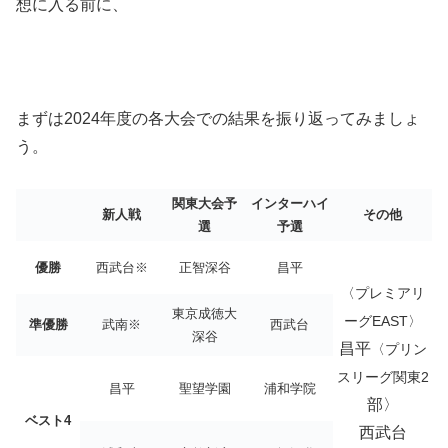
想に入る前に、
まずは2024年度の各大会での結果を振り返ってみましょ
う。
関東大会予
インターハイ
新人戦
その他
選
予選
優勝
西武台※
正智深谷
昌平
〈プレミアリ
東京成徳大
ーグEAST〉
準優勝
武南※
西武台
深谷
昌平
〈
プリン
スリーグ関東2
昌平
聖望学園
浦和学院
部〉
ベスト4
西武台