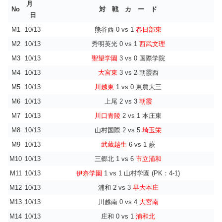
月
No
対 戦 カ ー ド
日
M1
10/13
熊谷西 0 vs 1
春日部東
M2
10/13
秀明英光 0 vs 1
西武文理
M3
10/13
聖望学園
3 vs 0 国際学院
M4
10/13
大宮東
3 vs 2 朝霞西
M5
10/13
川越東
1 vs 0 東農大三
M6
10/13
上尾 2 vs 3
朝霞
M7
10/13
川口青陵
2 vs 1 本庄東
M8
10/13
山村国際 2 vs 5
埼玉栄
M9
10/13
武蔵越生
6 vs 1 蕨
M10
10/13
三郷北 1 vs 6
市立浦和
M11
10/13
伊奈学園
1 vs 1 山村学園 (PK：4-1)
M12
10/13
浦和 2 vs 3
早大本庄
M13
10/13
川越南 0 vs 4
大宮南
M14
10/13
庄和 0 vs 1
浦和北