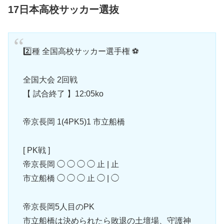
17日本高校サッカー選抜
2️⃣種 全国高校サッカー選手権 ⚽️
全国大会 2回戦
【 試合終了 】12:05ko
帝京長岡 1(4PK5)1 市立船橋
[ PK戦 ]
帝京長岡 ◯ ◯ ◯ ◯ 止 | 止
市立船橋 ◯ ◯ ◯ 止 ◯ | ◯
帝京長岡5人目のPK
市立船橋は決められたら敗退の土壇場、守護神