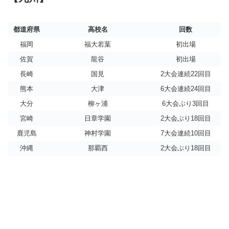
都道府県
高校名
回数
福岡
福大若葉
初出場
佐賀
龍谷
初出場
長崎
国見
2大会連続22回目
熊本
大津
6大会連続24回目
大分
柳ヶ浦
6大会ぶり3回目
宮崎
日章学園
2大会ぶり18回目
鹿児島
神村学園
7大会連続10回目
沖縄
那覇西
2大会ぶり18回目