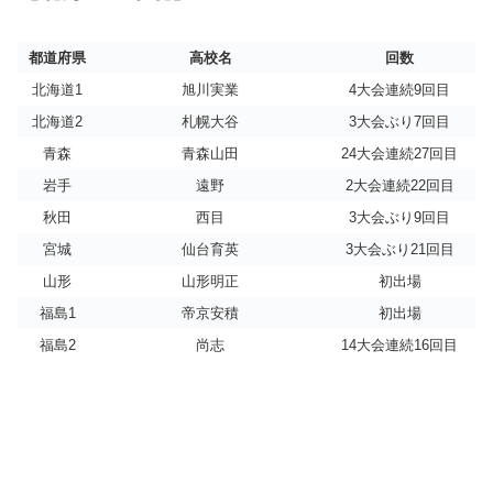
都道府県
高校名
回数
北海道1
旭川実業
4大会連続9回目
北海道2
札幌大谷
3大会ぶり7回目
青森
青森山田
24大会連続27回目
岩手
遠野
2大会連続22回目
秋田
西目
3大会ぶり9回目
宮城
仙台育英
3大会ぶり21回目
山形
山形明正
初出場
福島1
帝京安積
初出場
福島2
尚志
14大会連続16回目