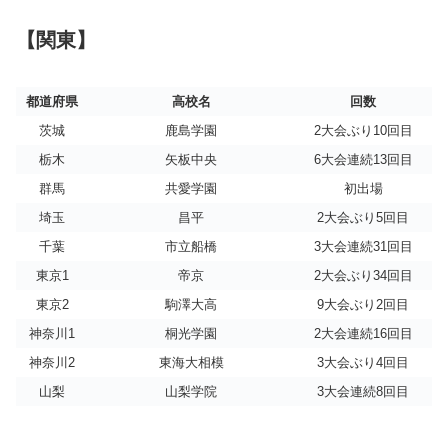
【関東】
都道府県
高校名
回数
茨城
鹿島学園
2大会ぶり10回目
栃木
矢板中央
6大会連続13回目
群馬
共愛学園
初出場
埼玉
昌平
2大会ぶり5回目
千葉
市立船橋
3大会連続31回目
東京1
帝京
2大会ぶり34回目
東京2
駒澤大高
9大会ぶり2回目
神奈川1
桐光学園
2大会連続16回目
神奈川2
東海大相模
3大会ぶり4回目
山梨
山梨学院
3大会連続8回目