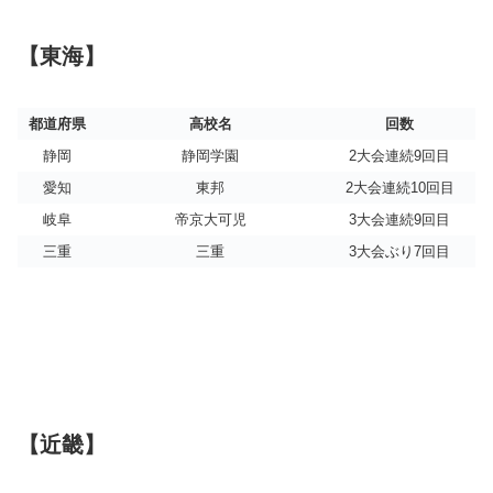
【東海】
都道府県
高校名
回数
静岡
静岡学園
2大会連続9回目
愛知
東邦
2大会連続10回目
岐阜
帝京大可児
3大会連続9回目
三重
三重
3大会ぶり7回目
【近畿】