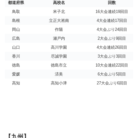
都道府県
高校名
回数
鳥取
米子北
16大会連続19回目
島根
立正大淞南
4大会連続17回目
岡山
作陽
4大会ぶり24回目
広島
瀬戸内
2大会ぶり9回目
山口
高川学園
4大会連続26回目
香川
尽誠学園
3大会ぶり3回目
徳島
徳島市立
10大会連続22回目
愛媛
済美
6大会ぶり5回目
高知
高知小津
27大会ぶり6回目
【九州】