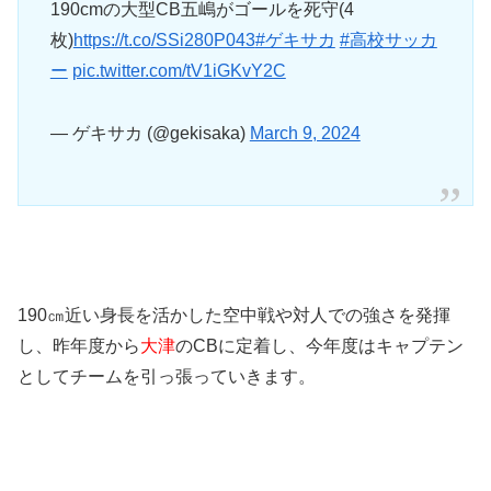
190cmの大型CB五嶋がゴールを死守(4
枚)
https://t.co/SSi280P043
#ゲキサカ
#高校サッカ
ー
pic.twitter.com/tV1iGKvY2C
— ゲキサカ (@gekisaka)
March 9, 2024
190㎝近い身長を活かした空中戦や対人での強さを発揮
し、昨年度から
大津
のCBに定着し、今年度はキャプテン
としてチームを引っ張っていきます。