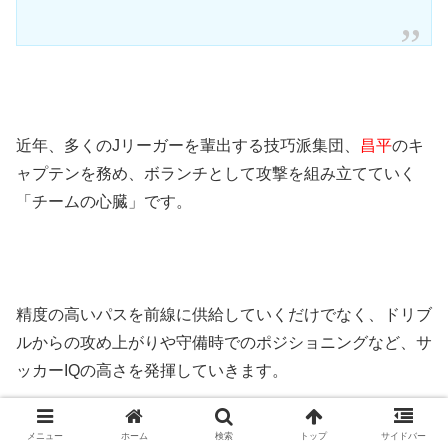
近年、多くのJリーガーを輩出する技巧派集団、
昌平
のキ
ャプテンを務め、ボランチとして攻撃を組み立てていく
「チームの心臓」です。
精度の高いパスを前線に供給していくだけでなく、ドリブ
ルからの攻め上がりや守備時でのポジショニングなど、サ
ッカーIQの高さを発揮していきます。
今年度から
昌平
の監督に就任した元日本代表FW
玉田圭司
メニュー
ホーム
検索
トップ
サイドバー