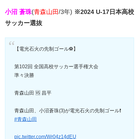
小沼 蒼珠
(
青森山田
/3年)
※2024 U-17日本高校
サッカー選抜
【電光石火の先制ゴール⚽️】
第102回 全国高校サッカー選手権大会
準々決勝
青森山田 🆚 昌平
青森山田、小沼蒼珠(3)が電光石火の先制ゴール❗️
#青森山田
pic.twitter.com/Wr04z14dEU