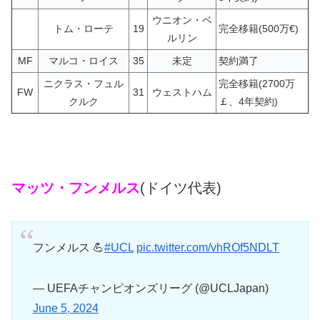
ウニオン・ベ
トム・ローテ
19
完全移籍(500万€)
ルリン
MF
マルコ・ロイス
35
未定
契約満了
ニクラス・フュル
完全移籍(2700万
FW
31
ウェストハム
クルク
￡、4年契約)
マッツ・フンメルス
(ドイツ代表)
フンメルス 💪
#UCL
pic.twitter.com/vhROf5NDLT
— UEFAチャンピオンズリーグ (@UCLJapan)
June 5, 2024