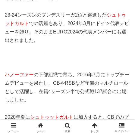
23-24シーズンのブンデスリーガ2位と躍進した
シュトゥ
ットガルト
での活躍もあり、2024年3月にドイツ代表デビ
ューを飾り、そのままEURO2024の代表メンバーにも選
出されました。
ハノーファー
の下部組織で育ち、2016年7月にトップチー
ムデビューを果たし、CBやRSBなど守備のマルチロール
として活躍し、在籍4シーズン半で公式戦137試合に出場
しました。
2020年夏に
シュトゥットガルト
に加入すると、CBでのプ
レーを主にしつつ、3バックと4バックを併用するチーム
メニュー
ホーム
検索
トップ
サイドバー
のスタイルにも対応し、最終ラインの要として活躍してい