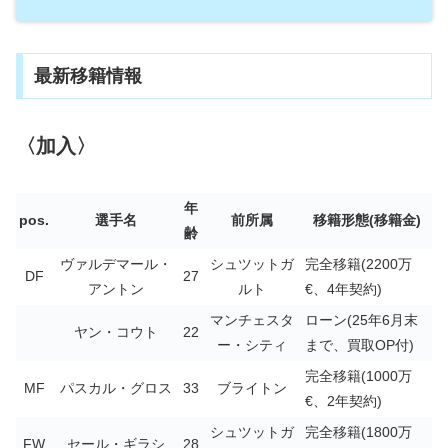
最新移籍情報
〈加入〉
年
pos.
選手名
前所属
移籍形態(移籍金)
齢
ヴァルデマール・
シュツットガ
完全移籍(2200万
DF
27
アントン
ルト
€、4年契約)
マンチェスタ
ローン(25年6月末
ヤン・コウト
22
ー・シティ
まで、買取OP付)
完全移籍(1000万
MF
パスカル・グロス
33
ブライトン
€、2年契約)
シュツットガ
完全移籍(1800万
FW
セール・ギラシ
28