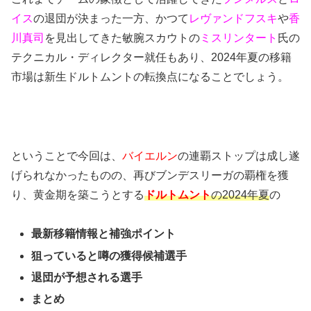
イス
の退団が決まった一方、かつて
レヴァンドフスキ
や
香
川真司
を見出してきた敏腕スカウトの
ミスリンタート
氏の
テクニカル・ディレクター就任もあり、2024年夏の移籍
市場は新生ドルトムントの転換点になることでしょう。
ということで今回は、
バイエルン
の連覇ストップは成し遂
げられなかったものの、再びブンデスリーガの覇権を獲
り、黄金期を築こうとする
ドルトムント
の2024年夏
の
最新移籍情報と補強ポイント
狙っていると噂の獲得候補選手
退団が予想される選手
まとめ