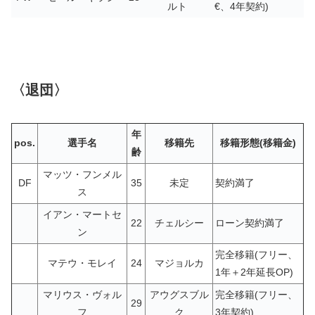
ルト
€、4年契約)
〈退団〉
年
pos.
選手名
移籍先
移籍形態(移籍金)
齢
マッツ・フンメル
DF
35
未定
契約満了
ス
イアン・マートセ
22
チェルシー
ローン契約満了
ン
完全移籍(フリー、
マテウ・モレイ
24
マジョルカ
1年＋2年延長OP)
マリウス・ヴォル
アウグスブル
完全移籍(フリー、
29
フ
ク
3年契約)