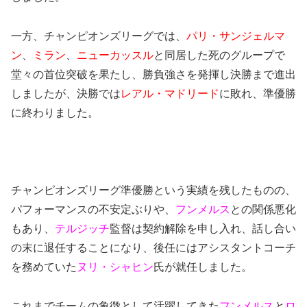
一方、チャンピオンズリーグでは、
パリ・サンジェルマ
ン
、
ミラン
、
ニューカッスル
と同居した死のグループで
堂々の首位突破を果たし、勝負強さを発揮し決勝まで進出
しましたが、決勝では
レアル・マドリード
に敗れ、準優勝
に終わりました。
チャンピオンズリーグ準優勝という実績を残したものの、
パフォーマンスの不安定ぶりや、
フンメルス
との関係悪化
もあり、
テルジッチ
監督は契約解除を申し入れ、話し合い
の末に退任することになり、後任にはアシスタントコーチ
を務めていた
ヌリ・シャヒン
氏が就任しました。
これまでチームの象徴として活躍してきた
フンメルス
と
ロ