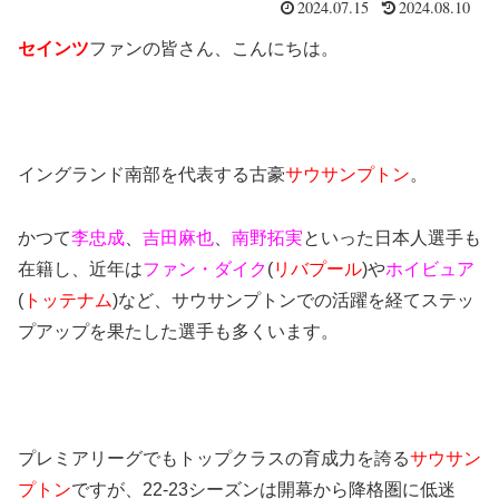
2024.07.15
2024.08.10
セインツ
ファンの皆さん、こんにちは。
イングランド南部を代表する古豪
サウサンプトン
。
かつて
李忠成
、
吉田麻也
、
南野拓実
といった日本人選手も
在籍し、近年は
ファン・ダイク
(
リバプール
)や
ホイビュア
(
トッテナム
)など、サウサンプトンでの活躍を経てステッ
プアップを果たした選手も多くいます。
プレミアリーグでもトップクラスの育成力を誇る
サウサン
プトン
ですが、22-23シーズンは開幕から降格圏に低迷