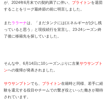
が、2024年6月末での契約満了に伴い、
ブライトン
を退団
することをリーグ最終節の前に明言しました。
また
ララーナ
は、「まだタンクには(エネルギーが)少し残
っていると思う」と現役続行を宣言し、23-24シーズン終
了後に移籍先を探していました。
そんな中、6月14日に10シーズンぶりに古巣
サウサンプト
ン
への復帰が発表されました。
サウサンプトン
でも、
ブライトン
在籍時と同様、若手に経
験を還元する役目やチームでの繋ぎ役といった働きが期待
されています。