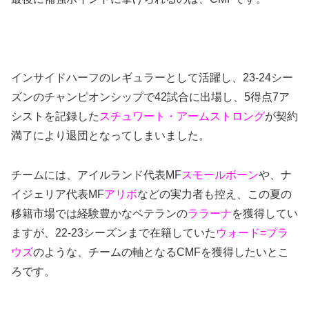
インサイドハーフのレギュラーとして活躍し、23-24シー
ズンのチャンピオンシップで42試合に出場し、5得点7ア
シストを記録した
スチュワート・アームストロング
が契約
満了により退団となってしまいました。
チームには、アイルランド代表MF
スモールボーン
や、ナ
イジェリア代表MF
アリボ
などの実力者も控え、この夏の
移籍市場では経験豊かなベテランの
ララーナ
を獲得してい
ますが、22-23シーズンまで在籍していた
ウォード=プラ
ウズ
のような、チームの軸となるCMFを獲得したいとこ
ろです。