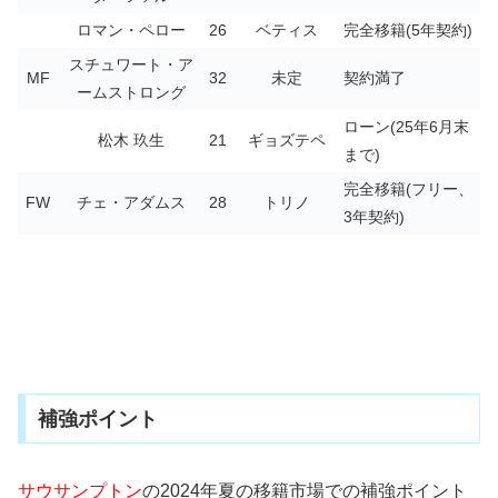
ロマン・ペロー
26
ベティス
完全移籍(5年契約)
スチュワート・ア
MF
32
未定
契約満了
ームストロング
ローン(25年6月末
松木 玖生
21
ギョズテペ
まで)
完全移籍(フリー、
FW
チェ・アダムス
28
トリノ
3年契約)
補強ポイント
サウサンプトン
の2024年夏の移籍市場での補強ポイント