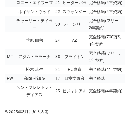
ロニー・エドワーズ
21
ピーターバラ
完全移籍(4年契約)
ネイサン・ウッド
22
スウォンジー
完全移籍(4年契約)
チャーリー・テイラ
完全移籍(フリー、
30
バーンリー
ー
2年契約)
完全移籍(700万€、
菅原 由勢
24
AZ
4年契約)
完全移籍(フリー、
MF
アダム・ララーナ
36
ブライトン
1年契約)
松木 玖生
21
FC東京
完全移籍(4年契約)
FW
高岡 伶颯※
17
日章学園高
完全移籍
ベン・ブレレトン・
25
ビジャレアル
完全移籍(4年契約)
ディアス
※2025年3月に加入内定