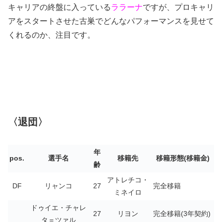
キャリアの終盤に入っている
ララーナ
ですが、プロキャリ
アをスタートさせた古巣でどんなパフォーマンスを見せて
くれるのか、注目です。
〈退団〉
年
pos.
選手名
移籍先
移籍形態(移籍金)
齢
アトレチコ・
DF
リャンコ
27
完全移籍
ミネイロ
ドゥイエ・チャレ
27
リヨン
完全移籍(3年契約)
タ＝ツァル