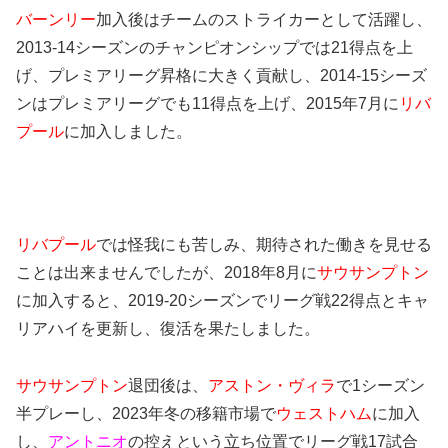
バーンリー
加入後はチームのストライカーとして活躍し、
2013-14シーズンのチャンピオンシップでは21得点を上
げ、プレミアリーグ昇格に大きく貢献し、2014-15シーズ
ンはプレミアリーグでも11得点を上げ、2015年7月に
リバ
プール
に加入しました。
リバプール
では怪我にも苦しみ、期待された働きを見せる
ことは出来ませんでしたが、2018年8月に
サウサンプトン
に加入すると、2019-20シーズンでリーグ戦22得点とキャ
リアハイを更新し、復活を果たしました。
サウサンプトン
退団後は、
アストン・ヴィラ
で1シーズン
半プレーし、2023年冬の移籍市場で
ウェストハム
に加入
し、
アントニオ
の控えという立ち位置でリーグ戦17試合