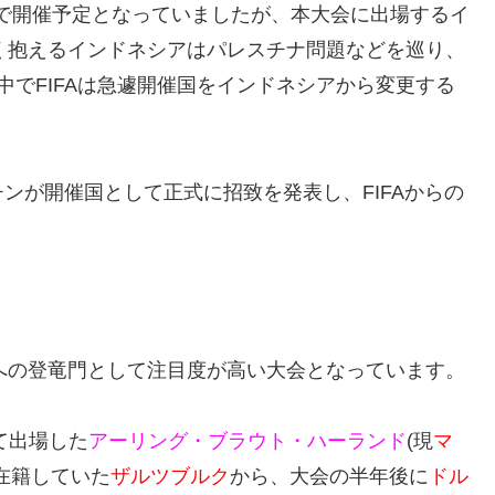
シアで開催予定となっていましたが、本大会に出場するイ
多く抱えるインドネシアはパレスチナ問題などを巡り、
中でFIFAは急遽開催国をインドネシアから変更する
ンが開催国として正式に招致を発表し、FIFAからの
ーへの登竜門として注目度が高い大会となっています。
て出場した
アーリング・ブラウト・ハーランド
(現
マ
在籍していた
ザルツブルク
から、大会の半年後に
ドル