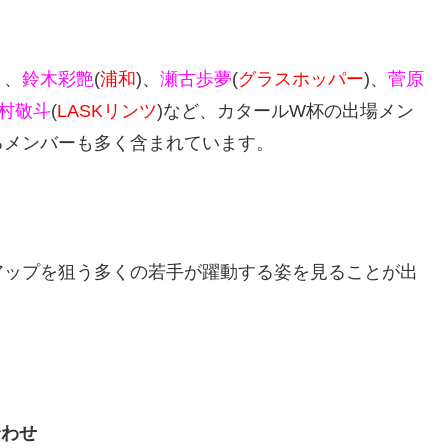
と、
鈴木彩艶
(
浦和
)、
瀬古歩夢
(
グラスホッパー
)、
菅原
村敬斗
(
LASKリンツ
)など、カタールW杯の出場メン
るメンバーも多く含まれています。
アップを狙う多くの若手が躍動する姿を見ることが出
合わせ