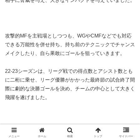
相手に脅威を与え、大きなインパクトを与えていました。
攻撃的MFを主戦場としつつも、WGやCMFなどでも対応
できる万能性を併せ持ち、持ち前のテクニックでチャンス
メイクしたり、自ら果敢にゴールを狙っていきます。
22-23シーズンは、リーグ戦での得点数とアシスト数とも
に二桁に乗せ、リーグ優勝がかかった最終節の試合終了間
際に劇的な決勝ゴールを決め、チームの中心として大きく
飛躍を遂げました。
絶対的な軸が不在といわれるドイツ代表の中でも、
ムシア
メニュー
ホーム
検索
トップ
サイドバー