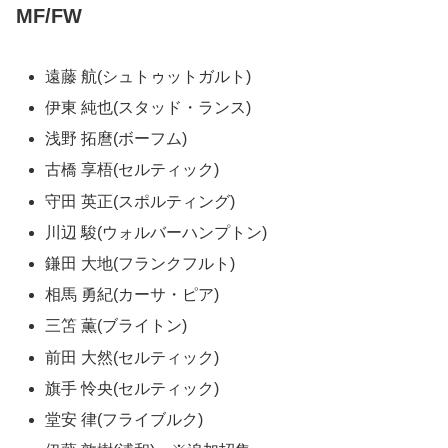
MF/FW
遠藤 航(シュトゥットガルト)
伊東 純也(スタッド・ランス)
浅野 拓麿(ボーフム)
古橋 享梧(セルティック)
守田 英正(スポルティング)
川辺 駿(ウォルバーハンプトン)
鎌田 大地(フランクフルト)
相馬 勇紀(カーサ・ピア)
三笘 薫(ブライトン)
前田 大然(セルティック)
旗手 怜央(セルティック)
堂安 律(フライブルク)