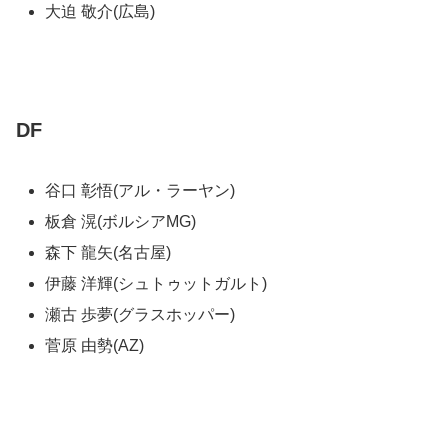
大迫 敬介(広島)
DF
谷口 彰悟(アル・ラーヤン)
板倉 滉(ボルシアMG)
森下 龍矢(名古屋)
伊藤 洋輝(シュトゥットガルト)
瀬古 歩夢(グラスホッパー)
菅原 由勢(AZ)