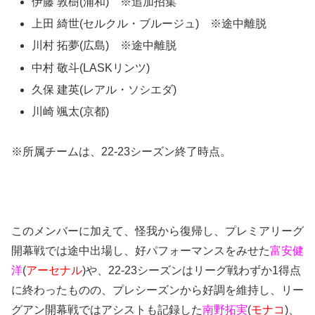
伊藤 敦樹(浦和) ※追加招集
上田 綺世(セルクル・ブルージュ) ※途中離脱
川村 拓夢(広島) ※途中離脱
中村 敬斗(LASKリンツ)
久保 建英(レアル・ソシエダ)
川崎 颯太(京都)
※所属チームは、22-23シーズン終了時点。
このメンバーに加えて、怪我から復帰し、プレミアリーグ
開幕戦では途中出場し、好パフォーマンスをみせた
富安健
洋
(
アーセナル
)や、22-23シーズンはリーグ戦わずか1得点
に終わったものの、プレシーズンから好調を維持し、リー
グアン開幕戦ではアシストも記録した
南野拓実
(
モナコ
)、