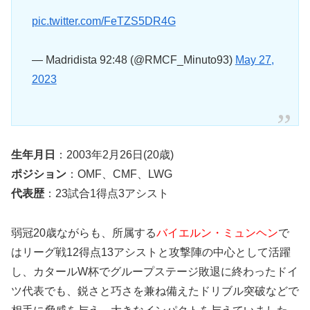
pic.twitter.com/FeTZS5DR4G
— Madridista 92:48 (@RMCF_Minuto93)
May 27,
2023
生年月日
：2003年2月26日(20歳)
ポジション
：OMF、CMF、LWG
代表歴
：23試合1得点3アシスト
弱冠20歳ながらも、所属する
バイエルン・ミュンヘン
で
はリーグ戦12得点13アシストと攻撃陣の中心として活躍
し、カタールW杯でグループステージ敗退に終わったドイ
ツ代表でも、鋭さと巧さを兼ね備えたドリブル突破などで