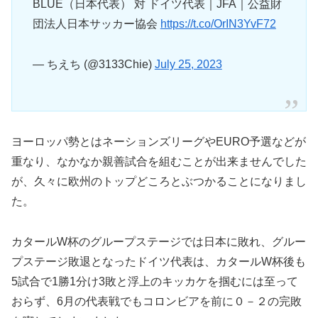
BLUE（日本代表） 対 ドイツ代表｜JFA｜公益財
団法人日本サッカー協会
https://t.co/OrIN3YvF72
— ちえち (@3133Chie)
July 25, 2023
ヨーロッパ勢とはネーションズリーグやEURO予選などが
重なり、なかなか親善
試合を組むことが出来ませんでした
が、久々に欧州のトップどころとぶつかることになりまし
た。
カタールW杯のグループステージでは日本に敗れ、グルー
プステージ敗退となったドイツ代表は、カタールW杯後も
5試合で1勝1分け3敗と浮上のキッカケを掴むには至って
おらず、6月の代表戦でもコロンビアを前に０－２の完敗