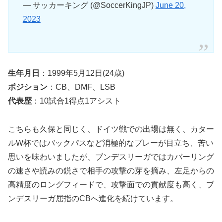
— サッカーキング (@SoccerKingJP)
June 20,
2023
生年月日
：1999年5月12日(24歳)
ポジション
：CB、DMF、LSB
代表歴
：10試合1得点1アシスト
こちらも久保と同じく、ドイツ戦での出場は無く、
カター
ルW杯ではバックパスなど消極的なプレーが目立ち、苦い
思いを味わいましたが、
ブンデスリーガではカバーリング
の速さや読みの鋭さで相手の攻撃の芽を摘み、左足からの
高精度のロングフィードで、攻撃面での貢献度も高く、ブ
ンデスリーガ屈指のCBへ進化を続けています。