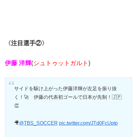
〈注目選手②〉
伊藤 洋輝
(
シュトゥットガルト
)
サイドを駆け上がった伊藤洋輝が左足を振り抜
く！🚀 伊藤の代表初ゴールで日本が先制！🇯🇵
👏
🎥
@TBS_SOCCER
pic.twitter.com/JTd0FcUptp