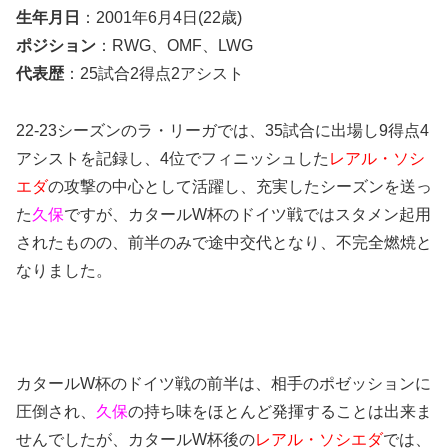
生年月日
：2001年6月4日(22歳)
ポジション
：RWG、OMF、LWG
代表歴
：25試合2得点2アシスト
22-23シーズンのラ・リーガでは、35試合に出場し9得点4
アシストを記録し、4位でフィニッシュした
レアル・ソシ
エダ
の攻撃の中心として活躍し、充実したシーズンを送っ
た
久保
ですが、カタールW杯のドイツ戦ではスタメン起用
されたものの、前半のみで途中交代となり、不完全燃焼と
なりました。
カタールW杯のドイツ戦の前半は、相手のポゼッションに
圧倒され、
久保
の持ち味をほとんど発揮することは出来ま
せんでしたが、カタールW杯後の
レアル・ソシエダ
では、