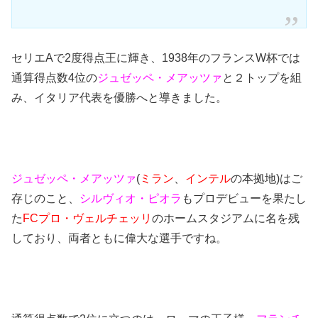
セリエAで2度得点王に輝き、1938年のフランスW杯では
通算得点数4位の
ジュゼッペ・メアッツァ
と２トップを組
み、イタリア代表を優勝へと導きました。
ジュゼッペ・メアッツァ
(
ミラン
、
インテル
の本拠地)はご
存じのこと、
シルヴィオ・ピオラ
もプロデビューを果たし
た
FCプロ・ヴェルチェッリ
のホームスタジアムに名を残
しており、両者ともに偉大な選手ですね。