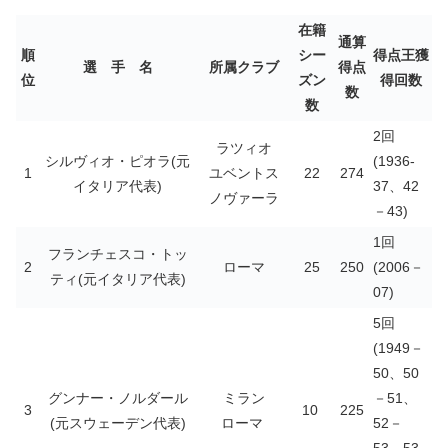
在籍
通算
順
シー
得点王獲
選 手 名
所属クラブ
得点
位
ズン
得回数
数
数
2回
ラツィオ
シルヴィオ・ピオラ(元
(1936-
1
ユベントス
22
274
イタリア代表)
37、42
ノヴァーラ
－43)
1回
フランチェスコ・トッ
2
ローマ
25
250
(2006－
ティ(元イタリア代表)
07)
5回
(1949－
50、50
グンナー・ノルダール
ミラン
－51、
3
10
225
(元スウェーデン代表)
ローマ
52－