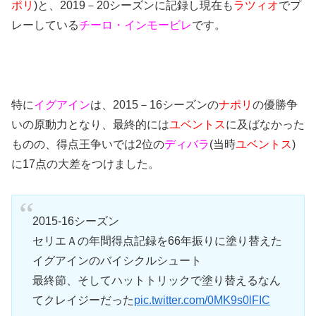
ポリ
)と、2019－20シーズンに記録し現在も
ラツィオ
でプ
レーしている
チーロ・インモービレ
です。
特に
イグアイン
は、2015－16シーズンの
ナポリ
の優勝争
いの原動力となり、最終的には
ユベントス
に及ばなかった
ものの、得点王争いでは2位の
ディバラ
(当時
ユベントス
)
に17点の大差をつけました。
2015-16シーズン
セリエＡの年間得点記録を66年振りに塗り替えた
イグアインのバイシクルシュート
最終節、そしてハットトリックで塗り替えるなん
てクレイジーだった
pic.twitter.com/0MK9s0lFIC