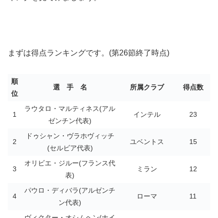
まずは得点ランキングです。(第26節終了時点)
順
選 手 名
所属クラブ
得点数
位
ラウタロ・マルティネス(アル
1
インテル
23
ゼンチン代表)
ドゥシャン・ヴラホヴィッチ
2
ユベントス
15
(セルビア代表)
オリビエ・ジルー(フランス代
3
ミラン
12
表)
パウロ・ディバラ(アルゼンチ
4
ローマ
11
ン代表)
ヴィクター・オシムヘン(ナイ