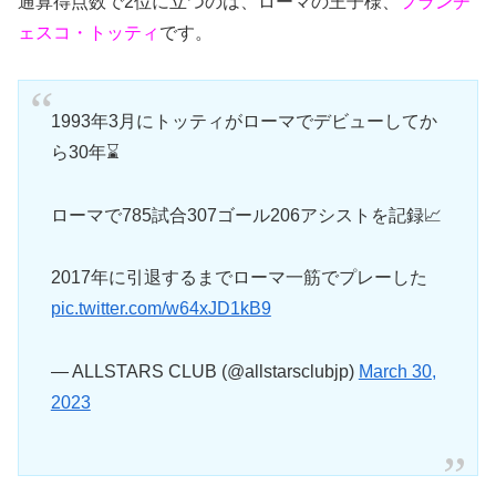
通算得点数で2位に立つのは、ローマの王子様、
フランチ
ェスコ・トッティ
です。
1993年3月にトッティがローマでデビューしてか
ら30年⌛️
ローマで785試合307ゴール206アシストを記録📈
2017年に引退するまでローマ一筋でプレーした
pic.twitter.com/w64xJD1kB9
— ALLSTARS CLUB (@allstarsclubjp)
March 30,
2023