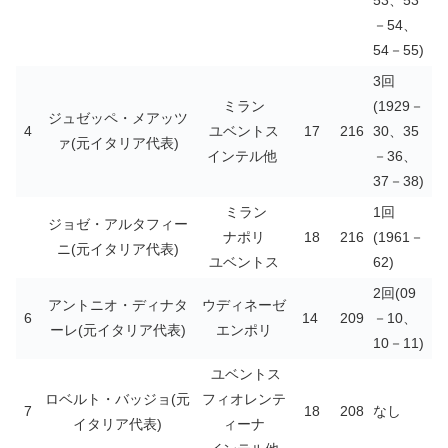
53、53
－54、
54－55)
3回
ミラン
(1929－
ジュゼッペ・メアッツ
4
ユベントス
17
216
30、35
ァ(元イタリア代表)
インテル他
－36、
37－38)
ミラン
1回
ジョゼ・アルタフィー
ナポリ
18
216
(1961－
ニ(元イタリア代表)
ユベントス
62)
2回(09
アントニオ・ディナタ
ウディネーゼ
6
14
209
－10、
ーレ(元イタリア代表)
エンポリ
10－11)
ユベントス
ロベルト・バッジョ(元
フィオレンテ
7
18
208
なし
イタリア代表)
ィーナ