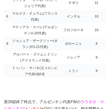
ナポリ
11
ジェリア代表)
マルクス・テュラム(フランス
6
インテル
10
代表)
マティアス・スーレ(アルゼン
フロジローネ
10
チンU-20代表)
ジョシュア・ザークツィー(オ
8
ボローニャ
9
ランダU-21代表)
アルバート・グドムンドソン
ジェノア
9
(アイスランド代表)
ドゥバン・サパタ(元コロンビ
トリノ
9
ア代表)他5名
第26節終了時点で、アルゼンチン代表FWの
ラウタロ・マ
ルティネス
(
インテル
)が2位に8点差をつけ、独走態勢をと