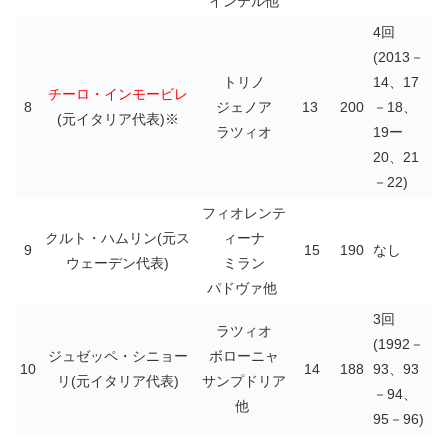
インテル他
4回
(2013－
トリノ
14、17
チーロ・インモービレ
8
ジェノア
13
200
－18、
(元イタリア代表)※
ラツィオ
19ー
20、21
－22)
フィオレンテ
クルト・ハムリン(元ス
ィーナ
9
15
190
なし
ウェーデン代表)
ミラン
パドヴァ他
3回
ラツィオ
(1992－
ジュゼッペ・シニョー
ボローニャ
10
14
188
93、93
リ(元イタリア代表)
サンプドリア
－94、
他
95－96)