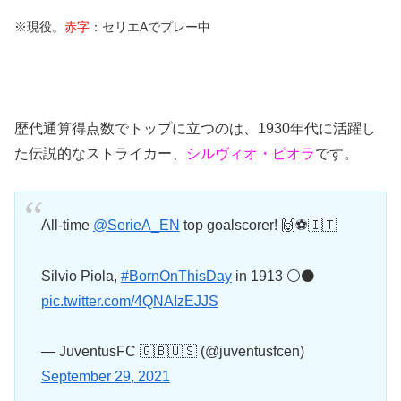
※現役。
赤字
：セリエAでプレー中
歴代通算得点数でトップに立つのは、1930年代に活躍し
た伝説的なストライカー、
シルヴィオ・ピオラ
です。
All-time
@SerieA_EN
top goalscorer! 🙌⚽️🇮🇹
Silvio Piola,
#BornOnThisDay
in 1913 ⚪️⚫️
pic.twitter.com/4QNAIzEJJS
— JuventusFC 🇬🇧🇺🇸 (@juventusfcen)
September 29, 2021