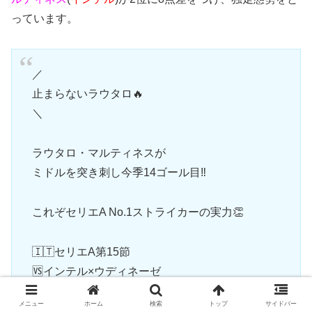
っています。
／
止まらないラウタロ🔥
＼
ラウタロ・マルティネスが
ミドルを突き刺し今季14ゴール目‼
これぞセリエA No.1ストライカーの実力👏
🇮🇹セリエA第15節
🆚インテル×ウディネーゼ
📺
#DAZN
見逃し配信
pic.twitter.com/3PS1CireTF
メニュー
ホーム
検索
トップ
サイドバー