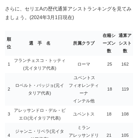
さらに、セリエAの歴代通算アシストランキングを見てみ
ましょう。(2024年3月1日現在)
在籍シ
通算ア
順
選 手 名
所属クラブ
ーズン
シスト
位
数
数
フランチェスコ・トッティ
1
ローマ
25
162
(元イタリア代表)
ユベントス
ロベルト・バッジョ(元イ
フィオレンティ
2
18
119
タリア代表)
ーナ
インテル他
アレッサンドロ・デル・ピ
3
ユベントス
18
108
エロ(元イタリア代表)
ミラン
ジャンニ・リベラ(元イタ
4
アレッサンドリ
21
105