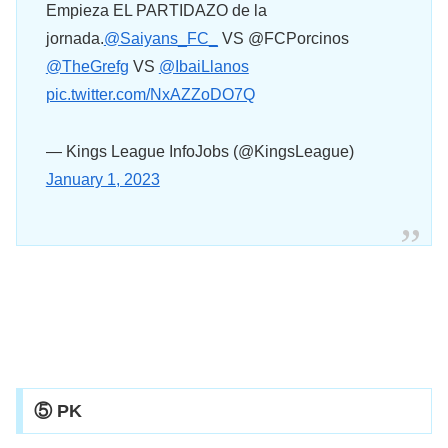
Empieza EL PARTIDAZO de la
jornada.
@Saiyans_FC_
VS @FCPorcinos
@TheGrefg
VS
@IbaiLlanos
pic.twitter.com/NxAZZoDO7Q
— Kings League InfoJobs (@KingsLeague)
January 1, 2023
⑤ PK