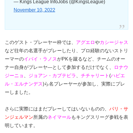
— Kings League InfoJobs (@KingsLeague)
November 10, 2022
このゲスト・プレーヤー枠では、
アグエロ
や
カシージャス
など往年の名選手がプレーしたり、プロ経験のないストリ
ーマーの
イバイ・ラノス
がPKを蹴るなど、チームのオー
ナー自身がプレーヤ―として参加するだけでなく、
ロナウ
ジーニョ
、
ジョアン・カプテビラ
、
チチャリート
(
ハビエ
ル・エルナンデス
)ら名プレーヤーが参加し、実際にプレ
ーしました。
さらに実際にはまだプレーしてはいないものの、
パリ・サ
ンジェルマン
所属の
ネイマール
もキングスリーグ参戦を表
明しています。