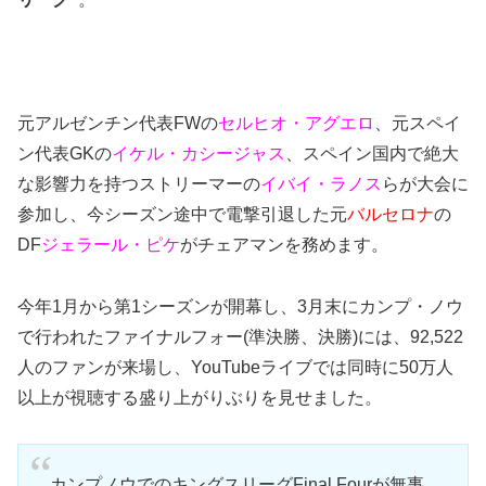
元アルゼンチン代表FWの
セルヒオ・アグエロ
、元スペイ
ン代表GKの
イケル・カシージャス
、スペイン国内で絶大
な影響力を持つストリーマーの
イバイ・ラノス
らが大会に
参加し、今シーズン途中で電撃引退した元
バルセロナ
の
DF
ジェラール・ピケ
がチェアマンを務めます。
今年1月から第1シーズンが開幕し、3月末にカンプ・ノウ
で行われたファイナルフォー(準決勝、決勝)には、92,522
人のファンが来場し、YouTubeライブでは同時に50万人
以上が視聴する盛り上がりぶりを見せました。
カンプノウでのキングスリーグFinal Fourが無事