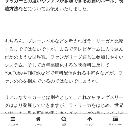
サッカーとの違いやファンが参加できる独自のルール、視
聴方法など
についてお伝えいたしました。
もちろん、プレーレベルなどを考えればラ・リーガと比較
するまでではないですが、まるでテレビゲームに入り込ん
だかのような世界観、ファンがリーグ運営に参加しやすい
システム、そして近年高騰化する放映権料に反して
YouTubeやTikTokなどで無料配信される手軽さなどが、フ
ァンの心を掴んでいるのではないでしょうか。
リアルなサッカーとは別枠として、これからキングスリー
グはより発展していきますが、ラ・リーガをはじめ、世界
のサッカー界も可能な限りキングスリーグの良いアイディ
アを還元してほしいですね。
メニュー
ホーム
検索
トップ
サイドバー