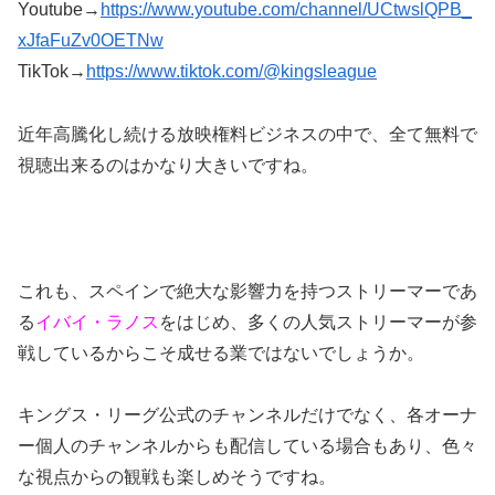
Youtube→
https://www.youtube.com/channel/UCtwslQPB_
xJfaFuZv0OETNw
TikTok→
https://www.tiktok.com/@kingsleague
近年高騰化し続ける放映権料ビジネスの中で、全て無料で
視聴出来るのはかなり大きいですね。
これも、スペインで絶大な影響力を持つストリーマーであ
る
イバイ・ラノス
をはじめ、多くの人気ストリーマーが参
戦しているからこそ成せる業ではないでしょうか。
キングス・リーグ公式のチャンネルだけでなく、各オーナ
ー個人のチャンネルからも配信している場合もあり、色々
な視点からの観戦も楽しめそうですね。