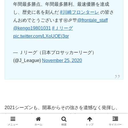
年間最多勝点、年間最多勝利、最速優勝を達成
し、歴史に名を刻んだ
#川崎フロンターレ
の皆さ
んおめでとうございます㊗️🎉🎊
@frontale_staff
@kengo19801031
#Ｊリーグ
pic.twitter.com/LXoUOEj3qr
— Ｊリーグ（日本プロサッカーリーグ）
(@J_League)
November 25, 2020
2021シーズンも、開幕からその強さを遺憾なく発揮し、
無敗をキープしてきましたが、東京オリンピック終了後に
田中碧
(現
デュッセルドルフ
)や
三笘薫
ら主力が抜け、第26
メニュー
ホーム
検索
トップ
サイドバー