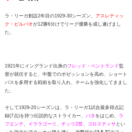
ラ・リーガ創設2年目の1929-30シーズン、
アスレティッ
ク・ビルバオ
が12勝6分けでリーグ優勝を成し遂げまし
た。
1921年にイングランド出身の
フレッド・ペントランド
監
督が就任すると、中盤でのポゼッションを高め、ショート
パスを多用する戦術を取り入れ、チームを強化してきまし
た。
そして1929-20シーズンは、ラ・リーガ1試合最多得点記
録(7点)を持つ伝説的なストライカー、
バタ
をはじめ、
ラ
フエンテ
、
イララゴーリ
、
チッリ2世
、
ゴロスティサ
とい