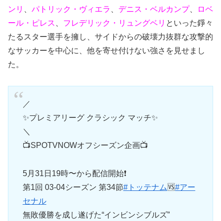
ンリ
、
パトリック・ヴィエラ
、
デニス・ベルカンプ
、
ロベ
ール・ピレス
、
フレデリック・リュングベリ
といった錚々
たるスター選手を擁し、サイドからの破壊力抜群な攻撃的
なサッカーを中心に、他を寄せ付けない強さを見せまし
た。
／
✨プレミアリーグ クラシック マッチ✨
＼
📺SPOTVNOWオフシーズン企画📺
5月31日19時〜から配信開始❗️
第1回 03-04シーズン 第34節
#トッテナム
🆚
#アー
セナル
無敗優勝を成し遂げた“インビンシブルズ”