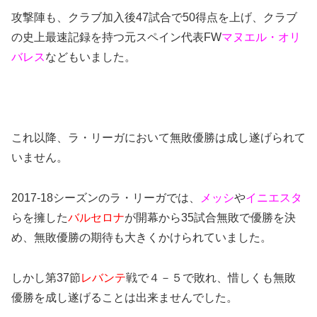
攻撃陣も、クラブ加入後47試合で50得点を上げ、クラブ
の史上最速記録を持つ元スペイン代表FW
マヌエル・オリ
バレス
などもいました。
これ以降、ラ・リーガにおいて無敗優勝は成し遂げられて
いません。
2017-18シーズンのラ・リーガでは、
メッシ
や
イニエスタ
らを擁した
バルセロナ
が開幕から35試合無敗で優勝を決
め、無敗優勝の期待も大きくかけられていました。
しかし第37節
レバンテ
戦で４－５で敗れ、惜しくも無敗
優勝を成し遂げることは出来ませんでした。