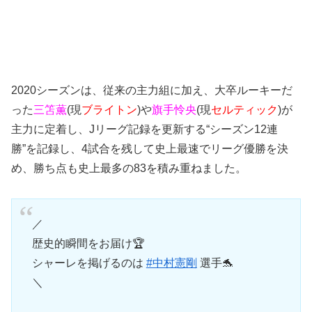
2020シーズンは、従来の主力組に加え、大卒ルーキーだ
った
三笘薫
(現
ブライトン
)や
旗手怜央
(現
セルティック
)が
主力に定着し、Jリーグ記録を更新する“シーズン12連
勝”を記録し、4試合を残して史上最速でリーグ優勝を決
め、勝ち点も史上最多の83を積み重ねました。
／
歴史的瞬間をお届け🏆
シャーレを掲げるのは
#中村憲剛
選手🐬
＼