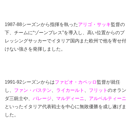
1987-88シーズンから指揮を執った
アリゴ・サッキ
監督の
下、チームに“ゾーンプレス”を導入し、高い位置からのプ
レッシングサッカーでイタリア国内また欧州で他を寄せ付
けない強さを発揮しました。
1991-92シーズンからは
ファビオ・カペッロ
監督が就任
し、
ファン・バステン
、
ライカールト
、
フリット
のオラン
ダ三銃士や、
バレージ
、
マルディーニ
、
アルベルティーニ
といったイタリア代表戦士を中心に無敗優勝を成し遂げま
した。