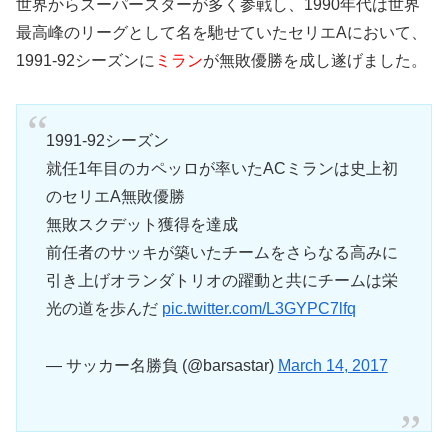
世界からスーパースターが多く参戦し、1990年代は世界
最高峰のリーグとして名を馳せていたセリエAにおいて、
1991-92シーズンに
ミラン
が無敗優勝を成し遂げました。
1991-92シーズン
就任1年目のカペッロが率いたACミランは史上初
のセリエA無敗優勝
無敗スクデット獲得を達成
前任者のサッキが築いたチームをさらなる高みに
引き上げオランダトリオの躍動と共にチームは栄
光の道を歩んだ
pic.twitter.com/L3GYPC7lfq
— サッカー名勝負 (@barsastar)
March 14, 2017