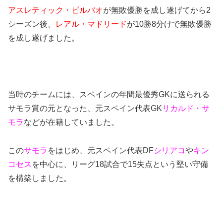
アスレティック・ビルバオ
が無敗優勝を成し遂げてから2
シーズン後、
レアル・マドリード
が10勝8分けで無敗優勝
を成し遂げました。
当時のチームには、スペインの年間最優秀GKに送られる
サモラ賞の元となった、元スペイン代表GK
リカルド・サ
モラ
などが在籍していました。
この
サモラ
をはじめ、元スペイン代表DF
シリアコ
や
キン
コセス
を中心に、リーグ18試合で15失点という堅い守備
を構築しました。