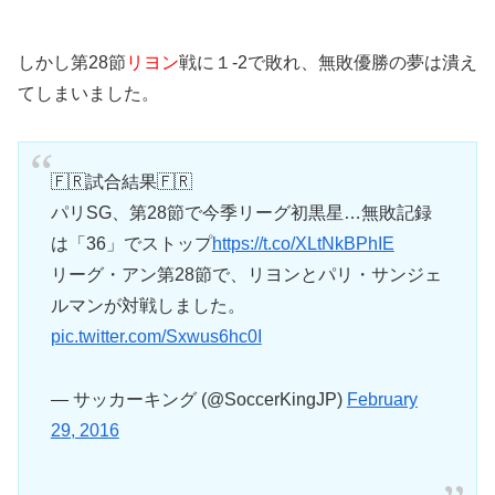
しかし第28節
リヨン
戦に１-2で敗れ、無敗優勝の夢は潰え
てしまいました。
🇫🇷試合結果🇫🇷
パリSG、第28節で今季リーグ初黒星…無敗記録
は「36」でストップ
https://t.co/XLtNkBPhIE
リーグ・アン第28節で、リヨンとパリ・サンジェ
ルマンが対戦しました。
pic.twitter.com/Sxwus6hc0I
— サッカーキング (@SoccerKingJP)
February
29, 2016