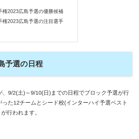
権2023広島予選の優勝候補
権2023広島予選の注目選手
広島予選の日程
9/2(土)～9/10(日)までの日程でブロック予選が行
上がった12チームとシード校(インターハイ予選ベスト
トが行われます。