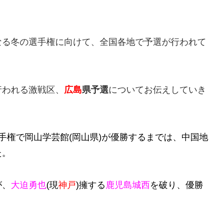
なる冬の選手権に向けて、全国各地で予選が行われて
行われる激戦区、
広島
県予選
についてお伝えしていき
手権で岡山学芸館(岡山県)が優勝するまでは、中国地
た。
が、
大迫勇也
(現
神戸
)擁する
鹿児島城西
を破り、優勝