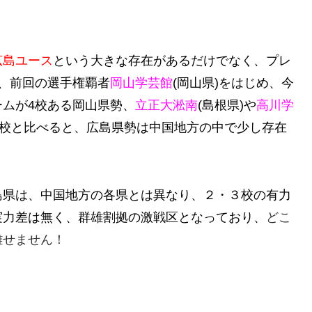
広島ユース
という大きな存在があるだけでなく、
プレ
や、前回の選手権覇者
岡山学芸館
(岡山県)をはじめ、今
ムが4校ある岡山県勢
、
立正大淞南
(島根県)や
高川学
校と比べると、広島県勢は中国地方の中で少し存在
島県は、中国地方の各県とは異なり、２・３校の有力
実力差は無く、群雄割拠の激戦区となっており、
どこ
離せません！