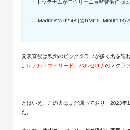
・トッテナムがモウリーニョ監督解任
pic
— Madridista 92:48 (@RMCF_Minuto93)
A
発表直後は欧州のビッグクラブが多く名を連
は
レアル・マドリード
、
バルセロナ
の２クラ
とはいえ、この火はまだ燻っており、2023年
た。