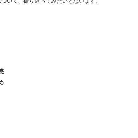
について
、振り返ってみたいと思います。
惑
め