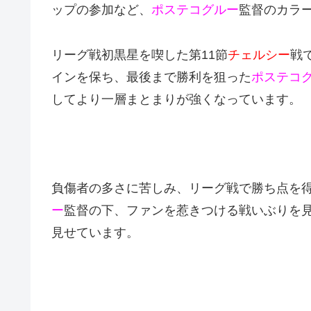
ップの参加など、
ポステコグルー
監督のカラ
リーグ戦初黒星を喫した第11節
チェルシー
戦
インを保ち、最後まで勝利を狙った
ポステコ
してより一層まとまりが強くなっています。
負傷者の多さに苦しみ、リーグ戦で勝ち点を
ー
監督の下、ファンを惹きつける戦いぶりを見
見せています。