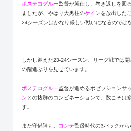
ポステコグルー
監督が就任し、巻き返しを図る
ましたが、やはり大黒柱の
ケイン
を放出したこ
24シーズンはかなり厳しい戦いになるのでは
しかし迎えた23-24シーズン、リーグ戦では
の躍進ぶりを見せています。
ポステコグルー
監督が進めるポゼッションサ
ン
との抜群のコンビネーションで、数こそは
す。
また守備陣も、
コンテ
監督時代の3バックから