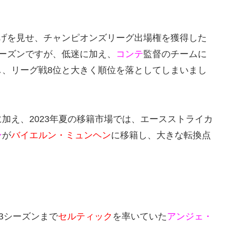
い上げを見せ、チャンピオンズリーグ出場権を獲得した
3シーズンですが、低迷に加え、
コンテ
監督のチームに
し、リーグ戦8位と大きく順位を落としてしまいまし
加え、2023年夏の移籍市場では、エースストライカ
ン
が
バイエルン・ミュンヘン
に移籍し、大きな転換点
23シーズンまで
セルティック
を率いていた
アンジェ・