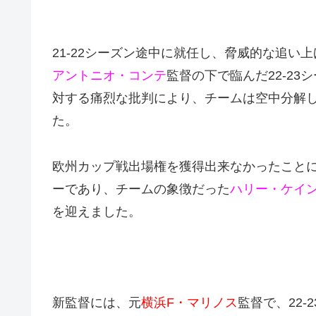
21-22シーズン途中に就任し、脅威的な追
アントニオ・コンテ
監督の下で臨んだ22-2
対する痛烈な批判により、チームは空中分解
た。
欧州カップ戦出場権を獲得出来なかったことに
ーであり、チームの象徴だった
ハリー・ケイ
を迎えました。
新監督には、元
横浜F・マリノス
監督で、22-