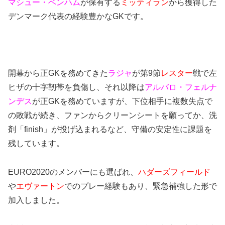
マシュー・ベンハム
が保有する
ミッティラン
から獲得した
デンマーク代表の経験豊かなGKです。
開幕から正GKを務めてきた
ラジャ
が第9節
レスター
戦で左
ヒザの十字靭帯を負傷し、それ以降は
アルバロ・フェルナ
ンデス
が正GKを務めていますが、下位相手に複数失点で
の敗戦が続き、ファンからクリーンシートを願ってか、洗
剤「finish」が投げ込まれるなど、守備の安定性に課題を
残しています。
EURO2020のメンバーにも選ばれ、
ハダーズフィールド
や
エヴァートン
でのプレー経験もあり、緊急補強した形で
加入しました。