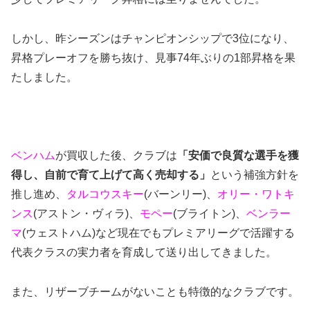
しかし、昨シーズンはチャンピオンシップで3位になり、
昇格プレーオフを勝ち抜け、見事74年ぶりの1部昇格を果
たしました。
ベンハム
が買収した後、クラブは
「安価で良質な選手を獲
得し、自前で育て上げて高く売却する」
という補強方針を
推し進め、
タルコウスキー
(バーンリー)、
オリー・ワトキ
ンス
(アストン・ヴィラ)、
モペー
(ブライトン)、
ベンラー
マ
(ウェストハム)など現在でもプレミアリーグで活躍する
代表クラスの実力者を育成して送り出してきました。
また、リザーブチームがないことも特徴的なクラブです。