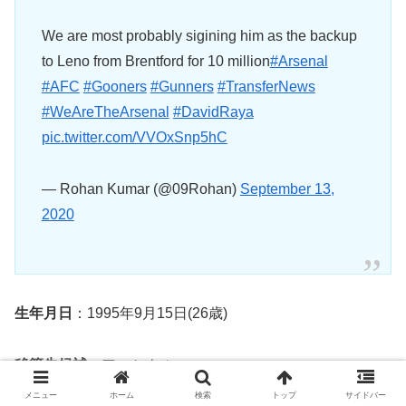
We are most probably sigining him as the backup
to Leno from Brentford for 10 million
#Arsenal
#AFC
#Gooners
#Gunners
#TransferNews
#WeAreTheArsenal
#DavidRaya
pic.twitter.com/VVOxSnp5hC
— Rohan Kumar (@09Rohan)
September 13,
2020
生年月日
：1995年9月15日(26歳)
移籍先候補
：アーセナル
メニュー
ホーム
検索
トップ
サイドバー