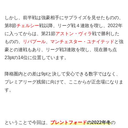
しかし、前半戦は強豪相手にサプライズを見せたものの、
第8節
チェルシー
戦以降、リーグ戦４連敗を喫し、2022年
に入ってからは、第21節
アストン・ヴィラ
戦で勝利した
ものの、
リバプール
、
マンチェスター・ユナイテッド
と強
豪との連戦もあり、リーグ戦3連敗を喫し、現在勝ち点
23ptの14位に位置しています。
降格圏内との差は9ptと決して安心できる数字ではなく、
プレミアリーグ残留に向けて、ここからが正念場になりま
す。
ということで今回は、
ブレントフォード
の2022年冬
の