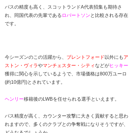
パスの精度も高く、スコットランドA代表招集も期待さ
れ、同国代表の先輩である
ロバートソン
と比較される存在
です。
今シーズンのこの活躍から、
ブレントフォード
以外にも
ア
ストン・ヴィラ
や
マンチェスター・シティ
などが
ヒッキー
獲得に関心を示しているようで、市場価格は800万ユーロ
(約10億円)とされています。
ヘンリー
移籍後のLWBを任せられる選手といえます。
パス精度が高く、カウンター攻撃に大きく貢献すると思わ
れますので、多くのクラブとの争奪戦になりそうですが、
どうなるでしょうか。