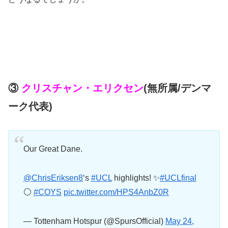
③
クリスチャン・エリクセン
(無所属/デンマ
ーク代表)
Our Great Dane.
@ChrisEriksen8
‘s
#UCL
highlights! ✨
#UCLfinal
⚪️
#COYS
pic.twitter.com/HPS4AnbZ0R
— Tottenham Hotspur (@SpursOfficial)
May 24,