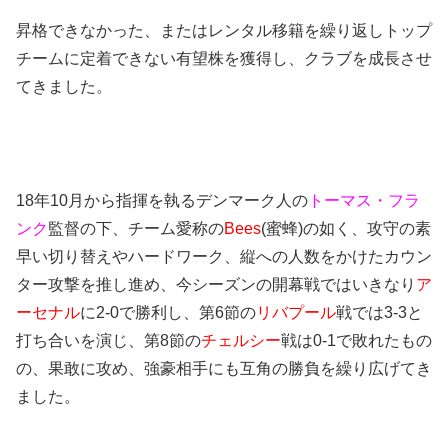
昇格できなかった、またはレンタル移籍を繰り返しトップ
チームに定着できない有望株を獲得し、クラブを成長させ
てきました。
18年10月から指揮を執るデンマーク人の
トーマス・フラ
ンク
監督の下、チーム愛称の
Bees
(蜜蜂)の如く、攻守の素
早い切り替えやハードワーク、縦への人数をかけたカウン
ター攻撃を推し進め、今シーズンの開幕戦ではいきなり
ア
ーセナル
に2-0で勝利し、第6節の
リバプール
戦では3-3と
打ち合いを演じ、第8節の
チェルシー
戦は0-1で敗れたもの
の、果敢に攻め、強豪相手にも互角の勝負を繰り広げてき
ました。