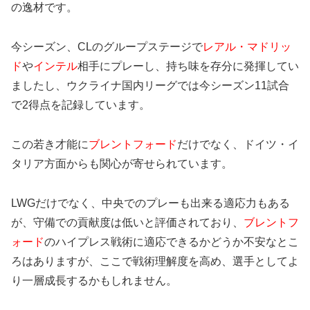
の逸材です。
今シーズン、CLのグループステージで
レアル・マドリッ
ド
や
インテル
相手にプレーし、持ち味を存分に発揮してい
ましたし、ウクライナ国内リーグでは今シーズン11試合
で2得点を記録しています。
この若き才能に
ブレントフォード
だけでなく、ドイツ・イ
タリア方面からも関心が寄せられています。
LWGだけでなく、中央でのプレーも出来る適応力もある
が、守備での貢献度は低いと評価されており、
ブレントフ
ォード
のハイプレス戦術に適応できるかどうか不安なとこ
ろはありますが、ここで戦術理解度を高め、選手としてよ
り一層成長するかもしれません。