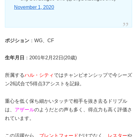
November 1, 2020
ポジション
：WG、CF
生年月日
：2001年2月22日(20歳)
所属する
ハル・シティ
ではチャンピオンシップで今シーズ
ン26試合で5得点3アシストを記録。
重心を低く保ち細かいタッチで相手を抜き去るドリブル
は、
アザール
のようだとの声も多く、得点力も高く評価さ
れています。
この活躍から、
ブレントフォード
だけでなく、
レスター
や