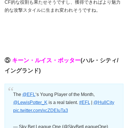
CF的な役割も果たせそうですし、獲得できればより魅力
的な攻撃スタイルに生まれ変われそうですね。
⑤
キーン・ルイス・ポッター
(ハル・シティ/
イングランド)
The
@EFL
‘s Young Player of the Month,
@LewisPotter_K
is a real talent.
#EFL
|
@HullCity
pic.twitter.com/xcZDEIuTa3
— Sky Bet League One (@SkyBetLeagueOne)