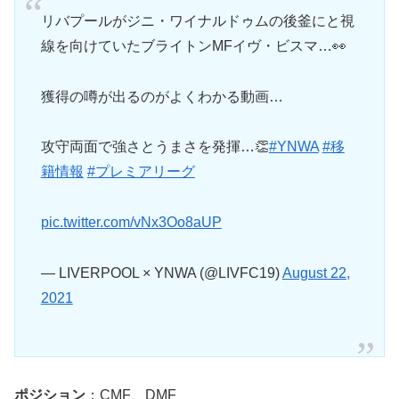
リバプールがジニ・ワイナルドゥムの後釜にと視
線を向けていたブライトンMFイヴ・ビスマ…👀
獲得の噂が出るのがよくわかる動画…
攻守両面で強さとうまさを発揮…👏
#YNWA
#移
籍情報
#プレミアリーグ
pic.twitter.com/vNx3Oo8aUP
— LIVERPOOL × YNWA (@LIVFC19)
August 22,
2021
ポジション
：CMF、DMF