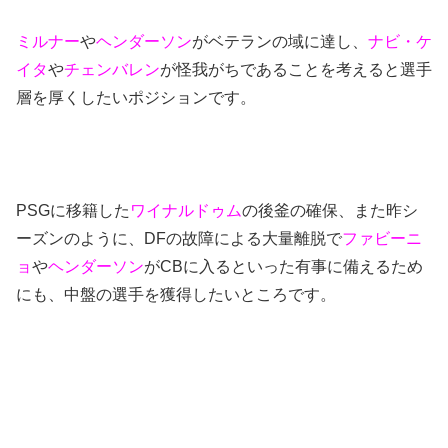
ミルナー
や
ヘンダーソン
がベテランの域に達し、
ナビ・ケ
イタ
や
チェンバレン
が怪我がちであることを考えると選手
層を厚くしたいポジションです。
PSGに移籍した
ワイナルドゥム
の後釜の確保、また昨シ
ーズンのように、DFの故障による大量離脱で
ファビーニ
ョ
や
ヘンダーソン
がCBに入るといった有事に備えるため
にも、中盤の選手を獲得したいところです。