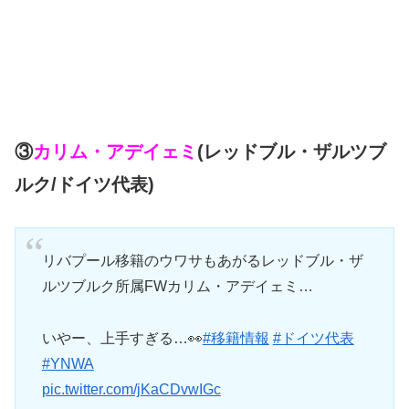
③
カリム・アデイェミ
(レッドブル・ザルツブ
ルク/ドイツ代表)
リバプール移籍のウワサもあがるレッドブル・ザ
ルツブルク所属FWカリム・アデイェミ…
いやー、上手すぎる…👀
#移籍情報
#ドイツ代表
#YNWA
pic.twitter.com/jKaCDvwIGc