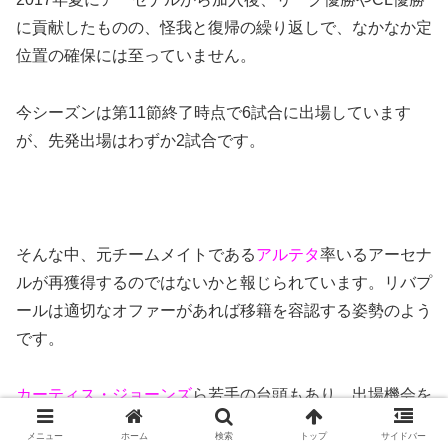
に貢献したものの、怪我と復帰の繰り返しで、なかなか定
位置の確保には至っていません。
今シーズンは第11節終了時点で6試合に出場しています
が、先発出場はわずか2試合です。
そんな中、元チームメイトである
アルテタ
率いるアーセナ
ルが再獲得するのではないかと報じられています。リバプ
ールは適切なオファーがあれば移籍を容認する姿勢のよう
です。
カーティス・ジョーンズ
ら若手の台頭もあり、出場機会を
求めて移籍する可能性もあるかもしれません。
メニュー
ホーム
検索
トップ
サイドバー