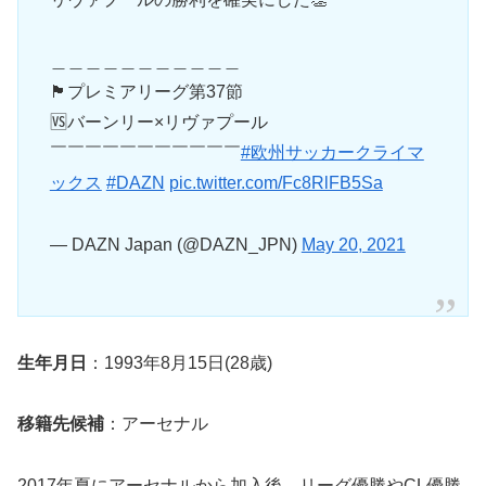
＿＿＿＿＿＿＿＿＿＿＿
🏴󠁧󠁢󠁥󠁮󠁧󠁿プレミアリーグ第37節
🆚バーンリー×リヴァプール
￣￣￣￣￣￣￣￣￣￣￣
#欧州サッカークライマ
ックス
#DAZN
pic.twitter.com/Fc8RlFB5Sa
— DAZN Japan (@DAZN_JPN)
May 20, 2021
生年月日
：1993年8月15日(28歳)
移籍先候補
：アーセナル
2017年夏にアーセナルから加入後、リーグ優勝やCL優勝