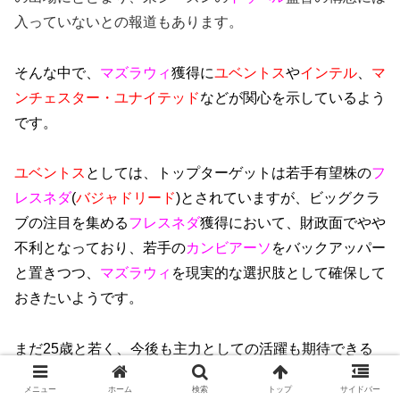
入っていないとの報道もあります。
そんな中で、
マズラウィ
獲得に
ユベントス
や
インテル
、
マ
ンチェスター・ユナイテッド
などが関心を示しているよう
です。
ユベントス
としては、トップターゲットは若手有望株の
フ
レスネダ
(
バジャドリード
)とされていますが、ビッグクラ
ブの注目を集める
フレスネダ
獲得において、財政面でやや
不利となっており、若手の
カンビアーソ
をバックアッパー
と置きつつ、
マズラウィ
を現実的な選択肢として確保して
おきたいようです。
まだ25歳と若く、今後も主力としての活躍も期待できる
でしょう。
メニュー
ホーム
検索
トップ
サイドバー