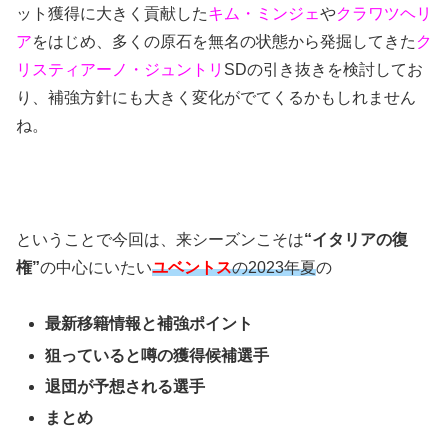
ット獲得に大きく貢献した
キム・ミンジェ
や
クラワツヘリ
ア
をはじめ、多くの原石を無名の状態から発掘してきた
ク
リスティアーノ・ジュントリ
SDの引き抜きを検討してお
り、補強方針にも大きく変化がでてくるかもしれません
ね。
ということで今回は、来シーズンこそは
“
イタリアの復
権
”
の中心にいたい
ユベントス
の2023年夏
の
最新移籍情報と補強ポイント
狙っていると噂の獲得候補選手
退団が予想される選手
まとめ