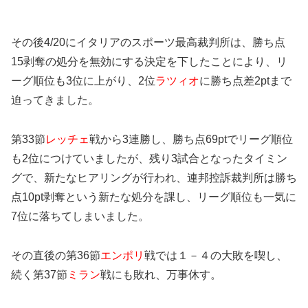
その後4/20にイタリアのスポーツ最高裁判所は、勝ち点
15剥奪の処分を無効にする決定を下したことにより、リ
ーグ順位も3位に上がり、2位
ラツィオ
に勝ち点差2ptまで
迫ってきました。
第33節
レッチェ
戦から3連勝し、勝ち点69ptでリーグ順位
も2位につけていましたが、残り3試合となったタイミン
グで、新たなヒアリングが行われ、連邦控訴裁判所は勝ち
点10pt剥奪という新たな処分を課し、リーグ順位も一気に
7位に落ちてしまいました。
その直後の第36節
エンポリ
戦では１－４の大敗を喫し、
続く第37節
ミラン
戦にも敗れ、万事休す。