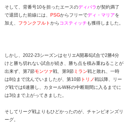
そして、背番号10を担ったエースの
ディバラ
が契約満了
で退団した前線には、
PSG
からフリーで
ディ・マリア
を
加え、
フランクフルト
から
コスティッチ
も獲得しました。
しかし、2022-23シーズンはセリエA開幕6試合で2勝4分
けと勝ち切れない試合が続き、勝ち点を積み重ねることが
出来ず、第7節
モンツァ
戦、第9節
ミラン
戦と敗れ、一時
は8位まで沈んでいましたが、第10節
トリノ
戦以降、リー
グ戦では6連勝し、カタールW杯の中断期間に入るまでに
は3位まで上がってきました。
そしてリーグ戦よりもひどかったのが、チャンピオンズリ
ーグ。