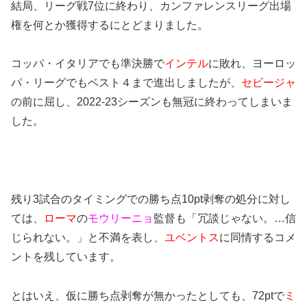
結局、リーグ戦7位に終わり、カンファレンスリーグ出場
権を何とか獲得するにとどまりました。
コッパ・イタリアでも準決勝で
インテル
に敗れ、ヨーロッ
パ・リーグでもベスト４まで進出しましたが、
セビージャ
の前に屈し、2022-23シーズンも無冠に終わってしまいま
した。
残り3試合のタイミングでの勝ち点10pt剥奪の処分に対し
ては、
ローマ
の
モウリーニョ
監督も「冗談じゃない。…信
じられない。」と不満を表し、
ユベントス
に同情するコメ
ントを残しています。
とはいえ、仮に勝ち点剥奪が無かったとしても、72ptで
ミ