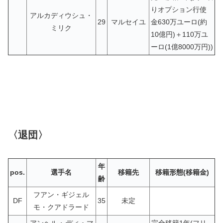
りオプション行使
アルカディウシュ・
29
マルセイユ
金630万ユーロ(約
ミリク
10億円)＋110万ユ
ーロ(1億8000万円))
〈退団〉
年
pos.
選手名
移籍先
移籍形態(移籍金)
齢
フアン・ギジェル
DF
35
未定
モ・クアドラード
アンヘル・
ディ・マ
完全移籍1年(フリ