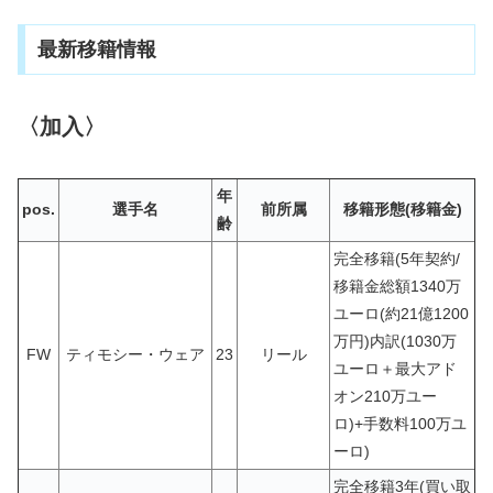
最新移籍情報
〈加入〉
年
pos.
選手名
前所属
移籍形態(移籍金)
齢
完全移籍(5年契約/
移籍金総額1340万
ユーロ(約21億1200
万円)内訳(1030万
FW
ティモシー・ウェア
23
リール
ユーロ＋最大アド
オン210万ユー
ロ)+手数料100万ユ
ーロ)
完全移籍3年(買い取