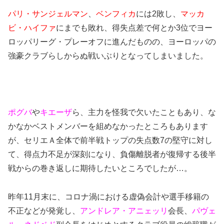
パリ・サンジェルマン
、
ベンフィカ
には2敗し、
マッカ
ビ・ハイファ
にまでも敗れ、得失点差で何とか3位でヨー
ロッパリーグ・プレーオフに進んだものの、ヨーロッパの
強豪クラブらしからぬ戦いぶりとなってしまいました。
ポグバ
や
キエーザ
ら、主力を怪我で欠いたこともあり、な
かなかベストメンバーを組めなかったところもあります
が、セリエＡ全体で前半戦トップの失点数7の堅守に対し
て、得点力不足が深刻になり、負傷離脱者が復帰する後半
戦からの巻き返しに期待したいところでしたが…。
昨年11月末に、コロナ渦における虚偽会計や選手移籍の
不正などが発覚し、
アンドレア・アニェッリ
会長、
パヴェ