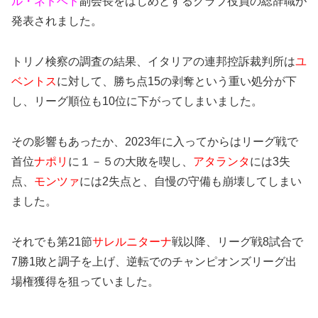
ル・ネドベド
副会長をはじめとするクラブ役員の総辞職が
発表されました。
トリノ検察の調査の結果、イタリアの連邦控訴裁判所は
ユ
ベントス
に対して、勝ち点15の剥奪という重い処分が下
し、リーグ順位も10位に下がってしまいました。
その影響もあったか、2023年に入ってからはリーグ戦で
首位
ナポリ
に１－５の大敗を喫し、
アタランタ
には3失
点、
モンツァ
には2失点と、自慢の守備も崩壊してしまい
ました。
それでも第21節
サレルニターナ
戦以降、リーグ戦8試合で
7勝1敗と調子を上げ、逆転でのチャンピオンズリーグ出
場権獲得を狙っていました。