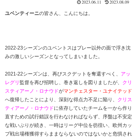
2023.06.11
2023.08.09
ユベンティーニ
の皆さん、こんにちは。
2022-23シーズンのユベントスはプレー以外の面で浮き沈
みの激しいシーズンとなってしまいました。
2021-22シーズンは、再びスクデットを奪還すべく、
アッ
レグリ
監督を再び招聘し、巻き返しを図りましたが、
クリ
スティアーノ・ロナウド
が
マンチェスター・ユナイテッド
へ復帰したことにより、深刻な得点力不足に陥り、
クリス
ティアーノ・ロナウド
に依存していたチームを一から作り
直すための試行錯誤を行わなければならず、序盤は不安定
な戦いぶりが続き、一時はリーグ中位を彷徨い、欧州カッ
プ戦出場権獲得すらままならないのではないかと危惧され