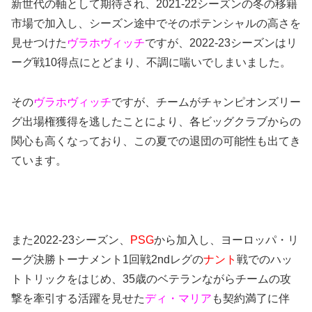
新世代の軸として期待され、2021-22シーズンの冬の移籍
市場で加入し、シーズン途中でそのポテンシャルの高さを
見せつけた
ヴラホヴィッチ
ですが、2022-23シーズンはリ
ーグ戦10得点にとどまり、不調に喘いでしまいました。
その
ヴラホヴィッチ
ですが、チームがチャンピオンズリー
グ出場権獲得を逃したことにより、各ビッグクラブからの
関心も高くなっており、この夏での退団の可能性も出てき
ています。
また2022-23シーズン、
PSG
から加入し、ヨーロッパ・リ
ーグ決勝トーナメント1回戦2ndレグの
ナント
戦でのハッ
トトリックをはじめ、35歳のベテランながらチームの攻
撃を牽引する活躍を見せた
ディ・マリア
も契約満了に伴