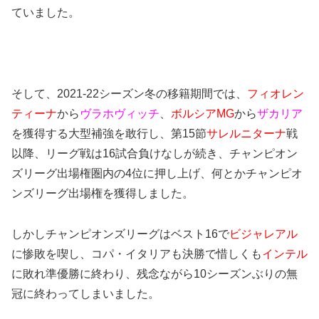
ていました。
そして、2021-22シーズン冬の移籍期間では、
フィオレン
ティーナ
から
ヴラホヴィッチ
、
ボルシアMG
から
ザカリア
を獲得する大型補強を敢行し、第15節
サレルニターナ
戦
以降、リーグ戦は16試合負けなしが続き、チャンピオン
ズリーグ出場権圏内の4位に押し上げ、何とかチャンピオ
ンズリーグ出場権を獲得しました。
しかしチャンピオンズリーグはベスト16で
ビジャレアル
に惨敗を喫し、コパ・イタリアも決勝で惜しくも
インテル
に敗れ準優勝に終わり、残念ながら10シーズンぶりの無
冠に終わってしまいました。