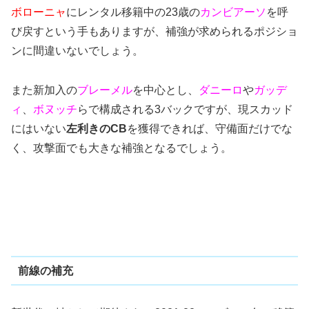
ボローニャ
にレンタル移籍中の23歳の
カンビアーソ
を呼
び戻すという手もありますが、補強が求められるポジショ
ンに間違いないでしょう。
また新加入の
ブレーメル
を中心とし、
ダニーロ
や
ガッデ
ィ
、
ボヌッチ
らで構成される3バックですが、現スカッド
にはいない
左利きのCB
を獲得できれば、守備面だけでな
く、攻撃面でも大きな補強となるでしょう。
前線の補充