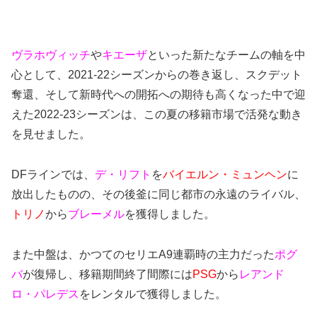
ヴラホヴィッチ
や
キエーザ
といった新たなチームの軸を中
心として、2021-22シーズンからの巻き返し、スクデット
奪還、そして新時代への開拓への期待も高くなった中で迎
えた2022-23シーズンは、この夏の移籍市場で活発な動き
を見せました。
DFラインでは、
デ・リフト
を
バイエルン・ミュンヘン
に
放出したものの、その後釜に同じ都市の永遠のライバル、
トリノ
から
ブレーメル
を獲得しました。
また中盤は、かつてのセリエA9連覇時の主力だった
ポグ
バ
が復帰し、移籍期間終了間際には
PSG
から
レアンド
ロ・パレデス
をレンタルで獲得しました。