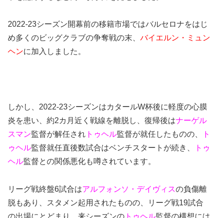
2022-23シーズン開幕前の移籍市場ではバルセロナをはじ
め多くのビッグクラブの争奪戦の末、
バイエルン・ミュン
ヘン
に加入しました。
しかし、2022-23シーズンはカタールW杯後に軽度の心膜
炎を患い、約2カ月近く戦線を離脱し、復帰後は
ナーゲル
スマン
監督が解任され
トゥヘル
監督が就任したものの、
ト
ゥヘル
監督就任直後数試合はベンチスタートが続き、
トゥ
ヘル
監督との関係悪化も噂されています。
リーグ戦終盤6試合は
アルフォンソ・デイヴィス
の負傷離
脱もあり、スタメン起用されたものの、リーグ戦19試合
の出場にとどまり、来シーズンの
トゥヘル
監督の構想には