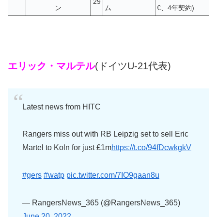
29
ン
ム
€、4年契約)
エリック・マルテル
(ドイツU-21代表)
Latest news from HITC
Rangers miss out with RB Leipzig set to sell Eric
Martel to Koln for just £1m
https://t.co/94fDcwkgkV
#gers
#watp
pic.twitter.com/7IO9gaan8u
— RangersNews_365 (@RangersNews_365)
June 20, 2022