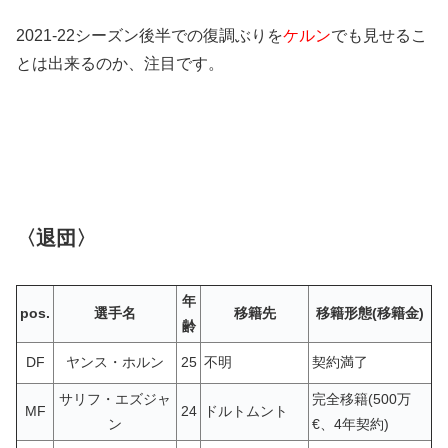
2021-22シーズン後半での復調ぶりを
ケルン
でも見せるこ
とは出来るのか、注目です。
〈退団〉
年
pos.
選手名
移籍先
移籍形態(移籍金)
齢
DF
ヤンス・ホルン
25
不明
契約満了
サリフ・エズジャ
完全移籍(500万
MF
24
ドルトムント
ン
€、4年契約)