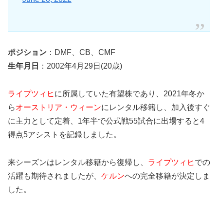
ポジション
：DMF、CB、CMF
生年月日
：2002年4月29日(20歳)
ライプツィヒ
に所属していた有望株であり、2021年冬か
ら
オーストリア・ウィーン
にレンタル移籍し、加入後すぐ
に主力として定着、1年半で公式戦55試合に出場すると4
得点5アシストを記録しました。
来シーズンはレンタル移籍から復帰し、
ライプツィヒ
での
活躍も期待されましたが、
ケルン
への完全移籍が決定しま
した。