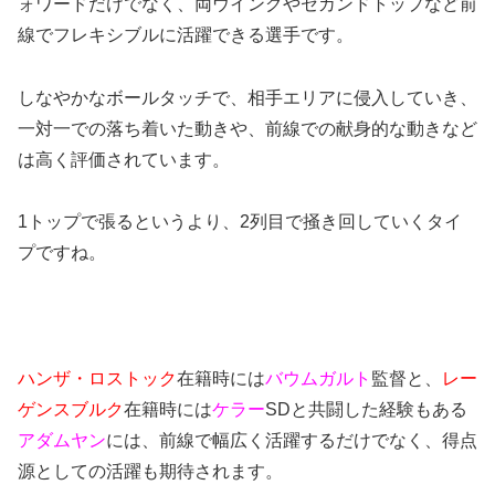
ォワードだけでなく、両ウイングやセカンドトップなど前
線でフレキシブルに活躍できる選手です。
しなやかなボールタッチで、相手エリアに侵入していき、
一対一での落ち着いた動きや、前線での献身的な動きなど
は高く評価されています。
1トップで張るというより、2列目で掻き回していくタイ
プですね。
ハンザ・ロストック
在籍時には
バウムガルト
監督と、
レー
ゲンスブルク
在籍時には
ケラー
SDと共闘した経験もある
アダムヤン
には、前線で幅広く活躍するだけでなく、得点
源としての活躍も期待されます。