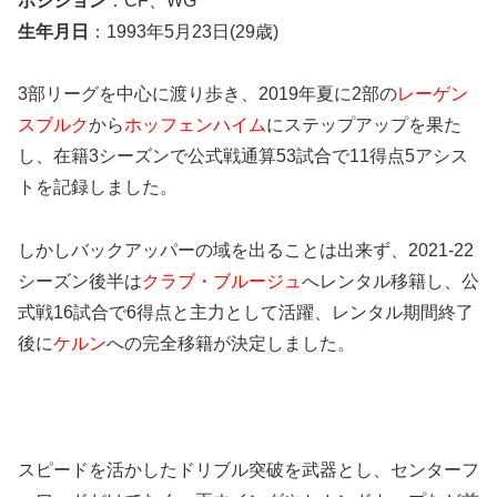
ポジション
：CF、WG
生年月日
：1993年5月23日(29歳)
3部リーグを中心に渡り歩き、2019年夏に2部の
レーゲン
スブルク
から
ホッフェンハイム
にステップアップを果た
し、在籍3シーズンで公式戦通算53試合で11得点5アシス
トを記録しました。
しかしバックアッパーの域を出ることは出来ず、2021-22
シーズン後半は
クラブ・ブルージュ
へレンタル移籍し、公
式戦16試合で6得点と主力として活躍、レンタル期間終了
後に
ケルン
への完全移籍が決定しました。
スピードを活かしたドリブル突破を武器とし、センターフ