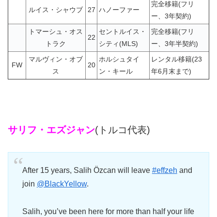
完全移籍(フリ
ルイス・シャウブ
27
ハノーファー
ー、3年契約)
トマーシュ・オス
セントルイス・
完全移籍(フリ
22
トラク
シティ(MLS)
ー、3年半契約)
マルヴィン・オブ
ホルシュタイ
レンタル移籍(23
FW
20
ス
ン・キール
年6月末まで)
サリフ・エズジャン
(トルコ代表)
After 15 years, Salih Özcan will leave
#effzeh
and
join
@BlackYellow
.
Salih, you’ve been here for more than half your life