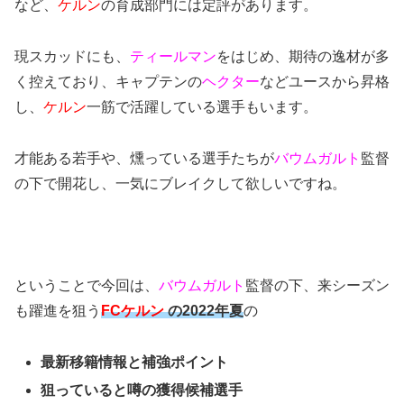
など、
ケルン
の育成部門には定評があります。
現スカッドにも、
ティールマン
をはじめ、期待の逸材が多
く控えており、キャプテンの
ヘクター
などユースから昇格
し、
ケルン
一筋で活躍している選手もいます。
才能ある若手や、燻っている選手たちが
バウムガルト
監督
の下で開花し、一気にブレイクして欲しいですね。
ということで今回は、
バウムガルト
監督の下、来シーズン
も躍進を狙う
FCケルン
の2022年夏
の
最新移籍情報と補強ポイント
狙っていると噂の獲得候補選手