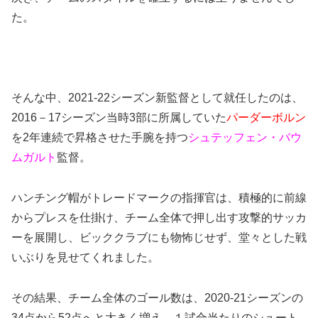
た。
そんな中、2021-22シーズン新監督として就任したのは、
2016－17シーズン当時3部に所属していた
パーダーボルン
を2年連続で昇格させた手腕を持つ
シュテッフェン・バウ
ムガルト
監督。
ハンチング帽がトレードマークの指揮官は、積極的に前線
からプレスを仕掛け、チーム全体で押し出す攻撃的サッカ
ーを展開し、ビッククラブにも物怖じせず、堂々とした戦
いぶりを見せてくれました。
その結果、チーム全体のゴール数は、2020-21シーズンの
34点から52点へと大きく増え、１試合当たりのシュート