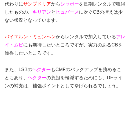
代わりに
サンプドリア
から
シャボー
を長期レンタルで獲得
したものの、
キリアン
と
ヒュバース
に次ぐCBの控えは少
ない状況となっています。
バイエルン・ミュンヘン
からレンタルで加入している
アレ
イ・ムビ
にも期待したいところですが、実力のあるCBを
獲得したいところです。
また、LSBの
ヘクター
もCMFのバックアップを務めるこ
ともあり、
ヘクター
の負担を軽減するためにも、DFライ
ンの補充は、補強ポイントとして挙げられるでしょう。