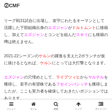
②CMF
リーグ戦31試合に出場し、攻守にわたるキーマンとして
活躍した下部組織出身の
エズジャン
が
ドルトムント
に移籍
し、加えて
エズジャン
とコンビを組んだ
スキリ
にも移籍の
噂は絶えません。
2021-22シーズンの
ケルン
の躍進を支えた2ボランチが仮
に抜けるとなれば、
ケルン
にとっては大打撃となります。
エズジャン
の穴埋めとして、
ライプツィヒ
から
マルテル
を
獲得し、若手の有望株である
フセインバシッチ
も獲得しま
したが、ここも実力者を確保しておきたいポジションでは
あります。
メニュー
ホーム
検索
トップ
サイドバー