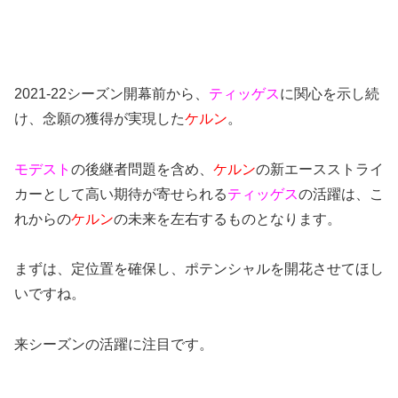
2021-22シーズン開幕前から、
ティッゲス
に関心を示し続
け、念願の獲得が実現した
ケルン
。
モデスト
の後継者問題を含め、
ケルン
の新エースストライ
カーとして高い期待が寄せられる
ティッゲス
の活躍は、こ
れからの
ケルン
の未来を左右するものとなります。
まずは、定位置を確保し、ポテンシャルを開花させてほし
いですね。
来シーズンの活躍に注目です。