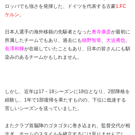
ロッパでも強さを発揮した、ドイツを代表する古豪
1.FC
ケルン
。
日本人選手の海外移籍の先駆者となった
奥寺康彦
が最初に
所属したチームでもあり、過去にも
槙野智章
、
大迫勇也
、
長澤和輝
が在籍していたこともあり、日本の皆さんにも馴
染みのあるチームかもしれません。
しかし、近年は17－18シーズンに18位となり、2部降格を
経験し、1年で1部復帰を果たすものの、下位に低迷する
苦しいシーズンを送っていました。
またクラブ首脳陣のゴタゴタに巻き込まれ、監督交代が相
次ぎ、チームのスタイルを確立するには至りませんでし