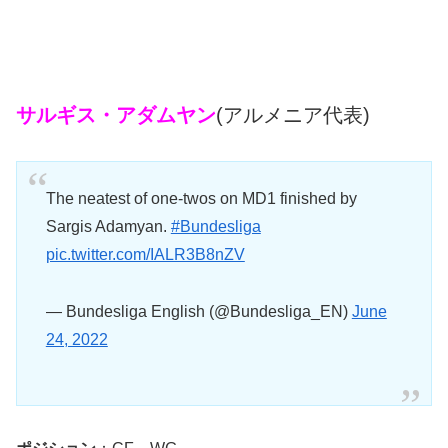
サルギス・アダムヤン
(アルメニア代表)
The neatest of one-twos on MD1 finished by
Sargis Adamyan.
#Bundesliga
pic.twitter.com/IALR3B8nZV
— Bundesliga English (@Bundesliga_EN)
June
24, 2022