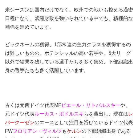
来シーズンは国内だけでなく、欧州での戦いも控える過密
日程になり、緊縮財政を強いられている中でも、積極的な
補強を進めています。
ビックネームの獲得、1部常連の主力クラスを獲得するの
は難しいものの、ポテンシャルの高い若手や、5大リーグ
以外で結果を残している選手たちを多く集め、下部組織出
身の選手たちも多く活躍しています。
古くは元西ドイツ代表MF
ピエール・リトバルスキー
や、
元ドイツ代表
ルーカス・ポドルスキ
らを輩出し、現在は
レ
バークーゼン
のエースとして注目を浴びているドイツ代表
FW
フロリアン・ヴィルツ
も
ケルン
の下部組織出身である