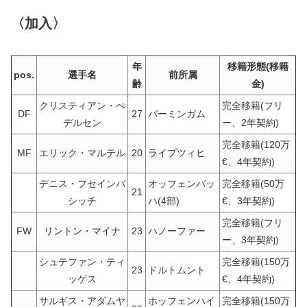
〈加入〉
年
移籍形態(移籍
pos.
選手名
前所属
齢
金)
クリスティアン・ぺ
完全移籍(フリ
DF
27
バーミンガム
デルセン
ー、2年契約)
完全移籍(120万
MF
エリック・マルテル
20
ライプツィヒ
€、4年契約)
デニス・フセインバ
オッフェンバッ
完全移籍(50万
21
シッチ
ハ(4部)
€、3年契約)
完全移籍(フリ
FW
リントン・マイナ
23
ハノーファー
ー、3年契約)
シュテファン・ティ
完全移籍(150万
23
ドルトムント
ッゲス
€、4年契約)
サルギス・アダムヤ
ホッフェンハイ
完全移籍(150万